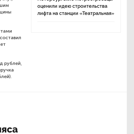
ашим
оценили идею строительства
кцины
лифта на станции «Театральная»
нтами
 составил
жет
д рублей,
ыручка
лей).
мяса