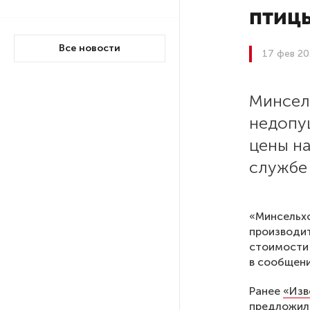
птиц
РГПУ им. А. И. Герцена начнет
Все новости
новые образовательные
17 фев 20
проекты с китайскими вузами
Минсел
В Петербурге поймали
недопу
молодого администратора
колл-центра мошенников
цены на
службе
Петербургские метростроевцы
оценили идею строительства
лифта на станции
«Минсельхо
«Театральная»
производи
стоимости 
Поступило предложение
в сообщени
по пятницам освобождать
от работы одиноких россиянок
Ранее
«Изв
старше 28 лет
предложили