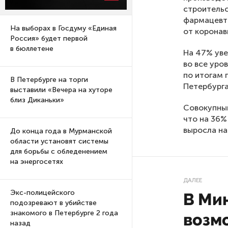
строительс
фармацевт
На выборах в Госдуму «Единая
от коронав
Россия» будет первой
в бюллетене
На 47% уве
во все уро
по итогам 
В Петербурге на торги
Петербурга
выставили «Вечера на хуторе
близ Диканьки»
Совокупный
что на 36%
выросла на
До конца года в Мурманской
области установят системы
для борьбы с обледенением
на энергосетях
ДАЛЕЕ
Экс-полицейского
В Ми
подозревают в убийстве
знакомого в Петербурге 2 года
возм
назад