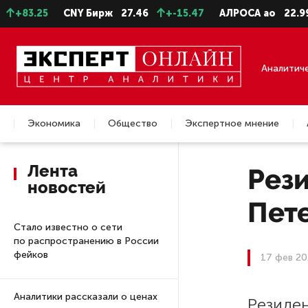
+83.25
CNY Бирж
27.46
+-15.47
АЛРОСА ао
22.99
Аналитич
Экономика
Общество
Экспертное мнение
Недвижимость
Лента
Рез
новостей
Пете
Стало известно о сети
по распространению в России
фейков
17 фев 20
Аналитики рассказали о ценах
Резиде