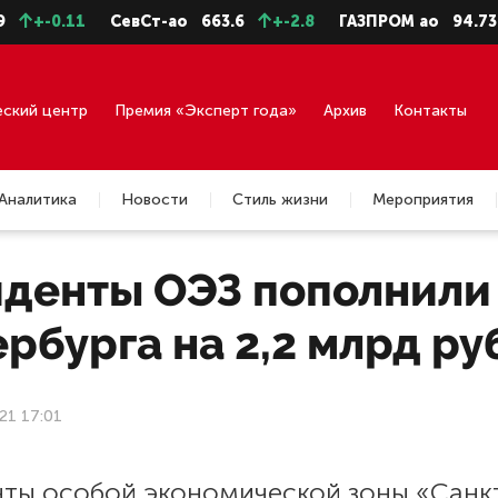
+-0.11
СевСт-ао
663.6
+-2.8
ГАЗПРОМ ао
94.73
еский центр
Премия «Эксперт года»
Архив
Контакты
Аналитика
Новости
Стиль жизни
Мероприятия
иденты ОЭЗ пополнили
рбурга на 2,2 млрд ру
21 17:01
нты особой экономической зоны «Санк