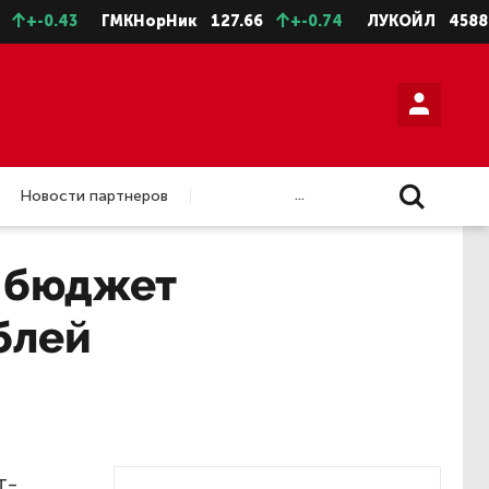
+-0.43
ГМКНорНик
127.66
+-0.74
ЛУКОЙЛ
4588.5
...
Новости партнеров
 бюджет
блей
т-