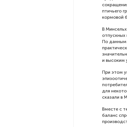
сокращения
птичьего г
После атаки ВСУ в Самарской
кормовой б
области склад Wildberries почти
полностью сгорел
В Минсельх
отпускных 
По данным
На заправках «Газпромнефти»
практическ
в Петербурге и Ленобласти
больше нет лимитов на топливо
значительн
и высоким 
По решению Путина в России
При этом у
будут мониторить цены
эпизоотиче
на продукты
потребител
для некото
сказали в 
Власти Петербурга заявили
о «скоординированных атаках»
Вместе с т
на аккаунты депутатов
баланс спр
производст