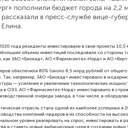
ург» пополнили бюджет города на 2,2 
 рассказали в пресс-службе вице-губе
 Елина.
2020 года резиденты инвестировали в свои проекты 10,5
ибольшие объемы инвестиций последовали со стороны т
, как ЗАО «Биокад», АО «Фармасинтез-Норд» и АО «Верт
еров обеспечила 80% (около 8,5 млрд рублей) от общег
. Так, например, ЗАО «Биокад» инвестировало в модерн
туры — усиление и увеличение технологических мощнос
а в ОЭЗ, АО «Фармасинтез-Норд» инвестировало в стро
изводственной очереди завода, в том числе, в оборудов
ическая отрасль стала одной из наиболее успешных в 2
ководства компаний-лидеров в их способности на высок
альном уровне реагировать на спрос, инвестировать в р
ва и ставить новые амбициозные цели в создании новых 