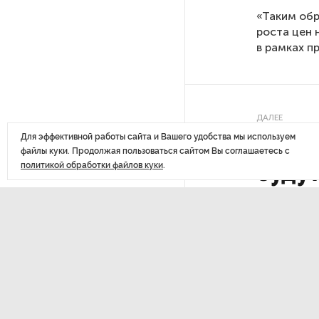
Стала известна программа
«Таким обр
празднования 105-летия
роста цен 
Республики Коми
в рамках п
Путин провел совещание
с руководством
Минобороны РФ: главные
заявления президента
ДАЛЕЕ
Пете
Для эффективной работы сайта и Вашего удобства мы используем
файлы куки. Продолжая пользоваться сайтом Вы соглашаетесь с
В Мурманской области создали
буду
политикой обработки файлов куки
.
приложение для фиксации
инвазионных растений
выпла
Петербуржца будут судить
за попытку вынести
из магазина 47 плиток
шоколада
Последние
материалы
В Петербурге осудили