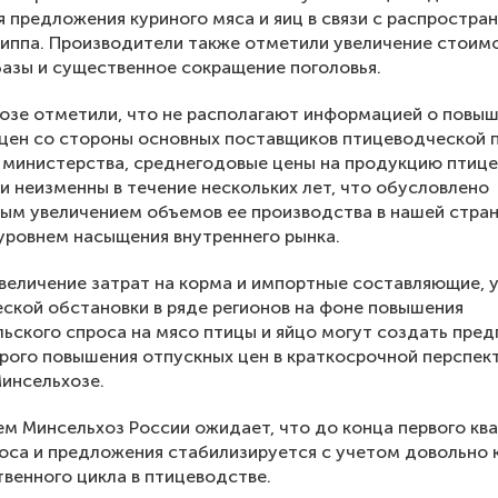
 предложения куриного мяса и яиц в связи с распростра
риппа. Производители также отметили увеличение стоим
азы и существенное сокращение поголовья.
озе отметили, что не располагают информацией о повы
цен со стороны основных поставщиков птицеводческой 
 министерства, среднегодовые цены на продукцию птиц
и неизменны в течение нескольких лет, что обусловлено
ым увеличением объемов ее производства в нашей стра
уровнем насыщения внутреннего рынка.
величение затрат на корма и импортные составляющие, 
ской обстановки в ряде регионов на фоне повышения
ьского спроса на мясо птицы и яйцо могут создать пре
рого повышения отпускных цен в краткосрочной перспект
Минсельхозе.
ем Минсельхоз России ожидает, что до конца первого кв
оса и предложения стабилизируется с учетом довольно 
венного цикла в птицеводстве.