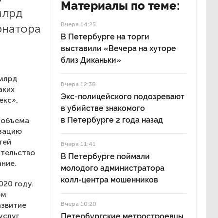
Материалы по теме:
млрд
Вчера 14:25
рнатора
В Петербурге на торги
выставили «Вечера на хуторе
близ Диканьки»
 млрд
Вчера 12:38
аких
Экс-полицейского подозревают
екс».
в убийстве знакомого
в Петербурге 2 года назад
о объема
изацию
тей
Вчера 11:41
ительство
В Петербурге поймали
ание.
молодого администратора
колл-центра мошенников
020 году.
ом
азвитие
Вчера 10:20
услуг,
Петербургские метростроевцы