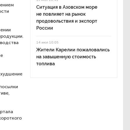
нением
Ситуация в Азовском море
ости
не повлияет на рынок
продовольствия и экспорт
России
шении
продукции.
еводства
14 июл 10:05
Жители Карелии пожаловались
не
на завышенную стоимость
топлива
ухудшение
дпосылки
иве,
артала
короткого