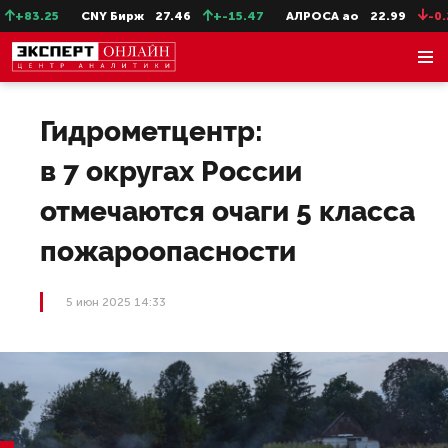
+83.25
CNY Бирж
27.46
+-15.47
АЛРОСА ао
22.99
-0.25
Гидрометцентр:
в 7 округах России
отмечаются очаги 5 класса
пожароопасности
5 июн 2025 14:33