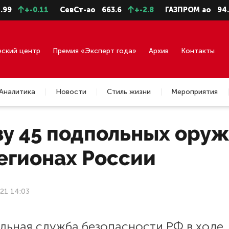
+-0.11
СевСт-ао
663.6
+-2.8
ГАЗПРОМ ао
94.73
еский центр
Премия «Эксперт года»
Архив
Контакты
Аналитика
Новости
Стиль жизни
Мероприятия
зу 45 подпольных оруж
егионах России
21 14:03
льная служба безопасности РФ в ходе