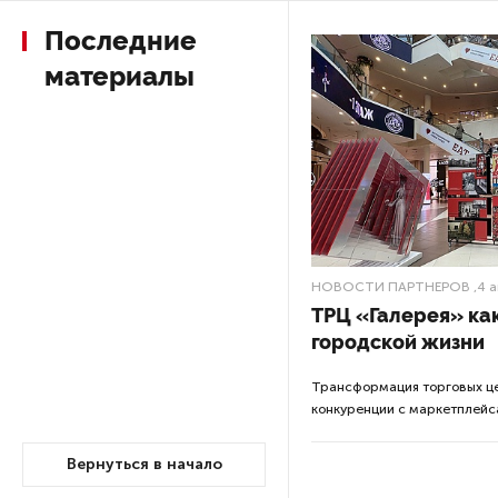
Последние
По решению Путина в России
материалы
будут мониторить цены
на продукты
Власти Петербурга заявили
о «скоординированных атаках»
на аккаунты депутатов
Стала известна программа
НОВОСТИ ПАРТНЕРОВ
,4 а
празднования 105-летия
ТРЦ «Галерея» ка
Республики Коми
городской жизни
Трансформация торговых це
Путин провел совещание
конкуренции с маркетплейс
с руководством
Минобороны РФ: главные
заявления президента
Вернуться в начало