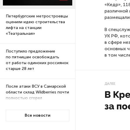
«Кедр», 11
различной 
Петербургские метростроевцы
размещали 
оценили идею строительства
лифта на станции
В спецслуж
«Театральная»
УК РФ, кот
в сфере не
основных ч
Поступило предложение
в том числ
по пятницам освобождать
от работы одиноких россиянок
старше 28 лет
ДАЛЕЕ
После атаки ВСУ в Самарской
В Кре
области склад Wildberries почти
полностью сгорел
за п
Все новости
На заправках «Газпромнефти»
в Петербурге и Ленобласти
больше нет лимитов на топливо