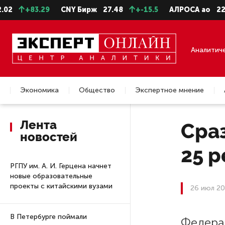
+83.29
CNY Бирж
27.48
+-15.5
АЛРОСА ао
22.99
Аналитич
Экономика
Общество
Экспертное мнение
Недвижимость
Лента
Сра
новостей
25 р
РГПУ им. А. И. Герцена начнет
новые образовательные
проекты с китайскими вузами
26 июл 20
В Петербурге поймали
Федера