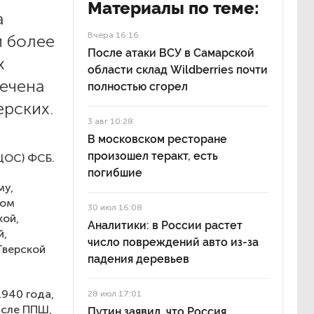
Материалы по теме:
а
Вчера 16:16
и более
После атаки ВСУ в Самарской
х
области склад Wildberries почти
сечена
полностью сгорел
рских.
3 авг 10:28
В московском ресторане
произошел теракт, есть
(ЦОС) ФСБ.
погибшие
му,
ком
30 июл 16:08
кой,
Аналитики: в России растет
й,
число повреждений авто из-за
Тверской
падения деревьев
940 года,
28 июл 17:01
исле ППШ,
Путин заявил, что Россия