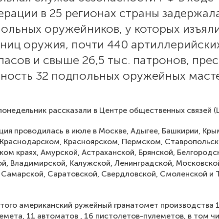
ерации в 25 регионах страны задержал
ольных оружейников, у которых изъял
иниц оружия, почти 440 артиллерийски
асов и свыше 26,5 тыс. патронов, пре
ьность 32 подпольных оружейных масте
понедельник рассказали в Центре общественных связей 
ия проводилась в июле в Москве, Адыгее, Башкирии, Кры
 Краснодарском, Красноярском, Пермском, Ставропольс
ком краях, Амурской, Астраханской, Брянской, Белгородс
й, Владимирской, Калужской, Ленинградской, Московско
 Самарской, Саратовской, Свердловской, Смоленской и 
того американский ружейный гранатомет производства 1
емета, 11 автоматов , 16 пистолетов-пулеметов, в том ч