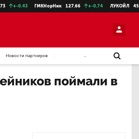
+-0.43
ГМКНорНик
127.66
+-0.74
ЛУКОЙЛ
4588.5
...
Новости партнеров
ейников поймали в