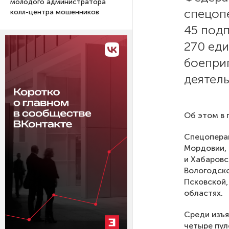
молодого администратора
спецоп
колл-центра мошенников
45 подп
270 ед
боеприп
деятел
Об этом в 
Спецоперац
Мордовии,
и Хабаровс
Вологодско
Псковской,
областях.
Среди изъя
четыре пул