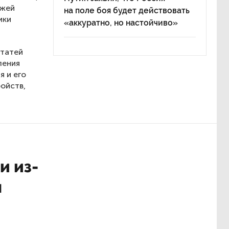
ужей
на поле боя будет действовать
ики
«аккуратно, но настойчиво»
статей
ления
я и его
ойств,
и из-
ы