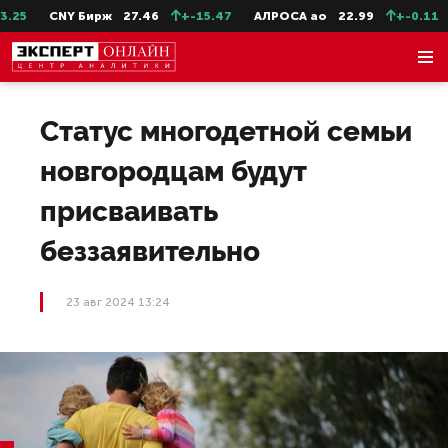
25
CNY Бирж
27.46
+-15.47
АЛРОСА ао
22.99
+-0.11
Статус многодетной семьи
новгородцам будут
присваивать
беззаявительно
23 авг 2024 13:24