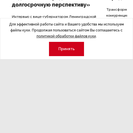
долгосрочную перспективу»
Трансформация
конкуренции с
Интервью с вице-губернатором Ленинградской
области Евгением Барановским.
Для эффективной работы сайта и Вашего удобства мы используем
файлы куки. Продолжая пользоваться сайтом Вы соглашаетесь с
политикой обработки файлов куки
.
Принять
Экономика
Стиль жизни
Общество
Мероприятия
Экспертное мнение
Новости партнеров
Аналитика
Недвижимость
Премия «Эксперт года»
Эксперт 2 столицы
Аналитический центр
Москва
Архив
СПб
Сотрудничество