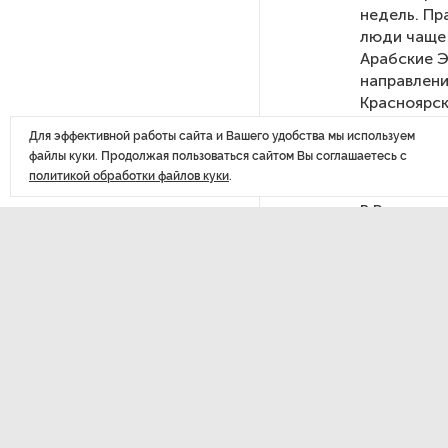
недель. Пр
из магазина 47 плиток
люди чаще 
шоколада
Арабские 
направлени
В Петербурге осудили
Красноярск
похитителей подростка,
Для эффективной работы сайта и Вашего удобства мы используем
требовавших за него выкуп
Для более
файлы куки. Продолжая пользоваться сайтом Вы соглашаетесь с
петербурж
политикой обработки файлов куки
.
а из конкр
На петербургских АЗС сняли
В России т
большинство ограничений
Новокузнец
В целом по
В Госдуме рассказали, что
стали Кипр
ждет Европу при ядерной
Индия, Таи
войне
всего ехал
Воды и Ека
Новокузнец
В «СТГТ» состоялся «День
семьи» — праздник,
объединяющий поколения