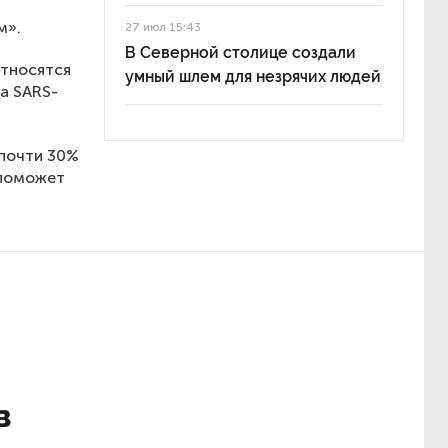
м».
27 июл 15:43
В Северной столице создали
относятся
умный шлем для незрячих людей
а SARS-
 почти 30%
 поможет
в