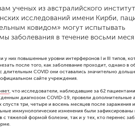
ам ученых из австралийского институ
нских исследований имени Кирби, пац
тельным ковидом» могут испытывать
ы заболевания в течение восьми меся
и у них повышенные уровни интерферонов I и III типов, к
езать после того, как заболевание проходит, однако в о
с длительным COVID они оставались значительно дольш
 официальном сайте учреждения.
няет
, что исследователи, наблюдавшие за 62 пациентам
жденным диагнозом COVID-19, провели дополнительные 
 спустя три, четыре и восемь месяцев после заражения и
ьные иммунологические изменения были зафиксированы 
в с тяжелой формой болезни, так и у тех, кто перенес за
орме.