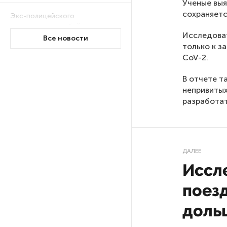
Ученые выя
сохраняетс
Экс-полицейского
подозревают в убийстве
Исследоват
знакомого в Петербурге 2 года
Все новости
только к з
назад
CoV-2.
РГПУ им. А. И. Герцена начнет
В отчете т
новые образовательные
непривитых
проекты с китайскими вузами
разработат
В Петербурге поймали
молодого администратора
колл-центра мошенников
ДАЛЕЕ
Иссл
Петербургские метростроевцы
поез
оценили идею строительства
лифта на станции
доль
«Театральная»