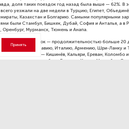
авда, доля таких поездок год назад была выше — 62%. В 
всего уезжали на две недели в Турцию, Египет, Объедин
Эмираты, Казахстан и Болгарию. Самыми популярными з
ями были Стамбул, Бишкек, Дубай, София и Анталья, а в 
, Оренбург, Мурманск, Тюмень и Анапа.
 длительных поездок — продолжительностью больше 20 
Принять
цы выбирали Молдавию, Италию, Армению, Шри-Ланку и 
етных направлений — Кишинёв, Кальяри, Ереван, Коломбо и
акими направлениями были Барнаул, Ханты-Мансийск, Сур
к и Тюмень.
 стране самыми популярными странами для поездки на п
, ОАЭ, Венгрия, Мальдивы и Египет, а на более длительны
ланд, Таджикистан, Израиль и Сербия. Внутри страны лю
и на две недели в Москву, Санкт-Петербург, Сочи, Минер
теринбург, а на срок больше 20 дней — в Ханты-Мансийск
к, Читу, Ульяновск и Владикавказ.