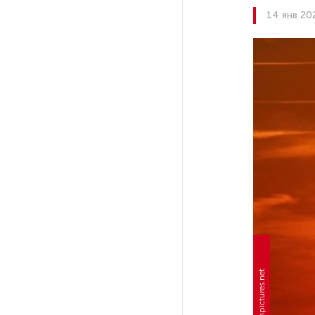
14 янв 20
Поступило предложение
по пятницам освобождать
от работы одиноких россиянок
старше 28 лет
После атаки ВСУ в Самарской
области склад Wildberries почти
полностью сгорел
На заправках «Газпромнефти»
в Петербурге и Ленобласти
больше нет лимитов на топливо
По решению Путина в России
будут мониторить цены
на продукты