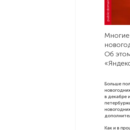
publicdomainpictures.net
Власти Петербурга заявили
о «скоординированных атаках»
на аккаунты депутатов
Стала известна программа
Многие
празднования 105-летия
Республики Коми
новогод
Об это
Путин провел совещание
«Яндек
с руководством
Минобороны РФ: главные
заявления президента
Больше пол
новогодних
В Мурманской области создали
в декабре 
приложение для фиксации
петербуржц
инвазионных растений
новогодних
дополнител
Петербуржца будут судить
Как и в пр
за попытку вынести