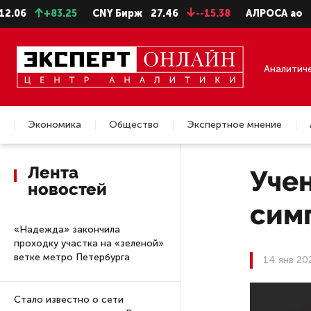
+83.25
CNY Бирж
27.46
--15.38
АЛРОСА ао
22.99
Аналитич
Экономика
Общество
Экспертное мнение
Недвижимость
Лента
Учен
новостей
сим
«Надежда» закончила
проходку участка на «зеленой»
ветке метро Петербурга
14 янв 20
Стало известно о сети