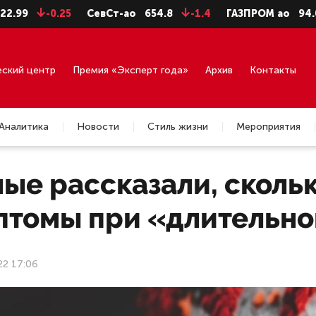
-0.25
СевСт-ао
654.8
-1.4
ГАЗПРОМ ао
94.06
-0
еский центр
Премия «Эксперт года»
Архив
Контакты
Аналитика
Новости
Стиль жизни
Мероприятия
ые рассказали, сколь
птомы при «длительно
22 17:06