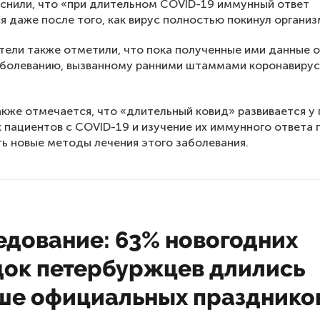
снили, что «при длительном COVID-19 иммунный ответ
я даже после того, как вирус полностью покинул организ
ели также отметили, что пока полученные ими данные 
аболеванию, вызванному ранними штаммами коронавирус
акже отмечается, что «длительный ковид» развивается у
 пациентов с COVID-19 и изучение их иммунного ответа
ь новые методы лечения этого заболевания.
едование: 63% новогодних
док петербуржцев длились
ше официальных празднико