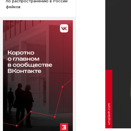
по распространению в России
фейков
unsplash.com