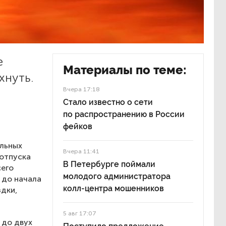
е
Материалы по теме:
хнуть.
Вчера 17:18
Стало известно о сети
по распространению в России
фейков
альных
Вчера 11:41
 отпуска
В Петербурге поймали
сего
молодого администратора
 до начала
колл-центра мошенников
здки,
5 авг 17:07
 до двух