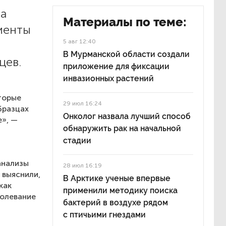
та
Материалы по теме:
иенты
5 авг 12:40
В Мурманской области создали
цев.
приложение для фиксации
инвазионных растений
оторые
29 июл 16:24
бразцах
Онколог назвала лучший способ
е», —
обнаружить рак на начальной
стадии
и
анализы
28 июл 16:19
 выяснили,
В Арктике ученые впервые
как
применили методику поиска
болевание
бактерий в воздухе рядом
с птичьими гнездами