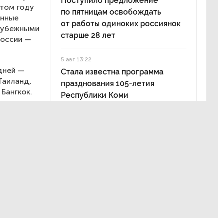
Поступило предложение
этом году
по пятницам освобождать
ённые
от работы одиноких россиянок
арубежными
старше 28 лет
России —
5 авг 13:22
дней —
Стала известна программа
Таиланд,
празднования 105-летия
 Бангкок.
Республики Коми
гут,
ару недель
й срок —
ди чаще
альные
,