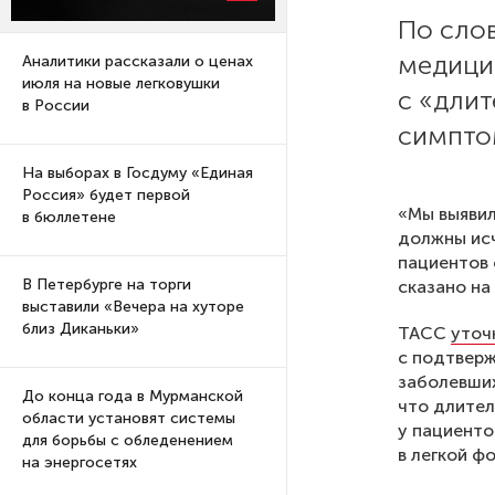
По слов
медици
Аналитики рассказали о ценах
июля на новые легковушки
с «дли
в России
симптом
На выборах в Госдуму «Единая
Россия» будет первой
«Мы выявил
в бюллетене
должны исч
пациентов 
В Петербурге на торги
сказано на
выставили «Вечера на хуторе
близ Диканьки»
ТАСС
уточ
с подтвер
заболевших
До конца года в Мурманской
что длител
области установят системы
у пациенто
для борьбы с обледенением
в легкой ф
на энергосетях