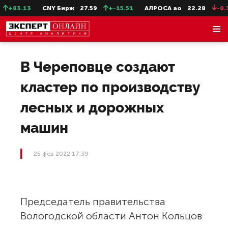
+83.13
CNY Бирж
27.59
+-15.51
АЛРОСА ао
22.28
-0.31
В Череповце создают
кластер по производству
лесных и дорожных
машин
25 фев 2022 17:39
Председатель правительства
Вологодской области Антон Кольцов