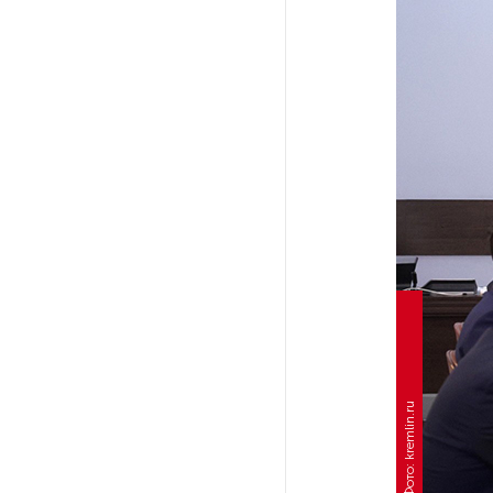
На выборах в Госдуму «Единая
Россия» будет первой
в бюллетене
В Петербурге на торги
выставили «Вечера на хуторе
близ Диканьки»
До конца года в Мурманской
области установят системы
для борьбы с обледенением
на энергосетях
Экс-полицейского
Фото: kremlin.ru
подозревают в убийстве
знакомого в Петербурге 2 года
назад