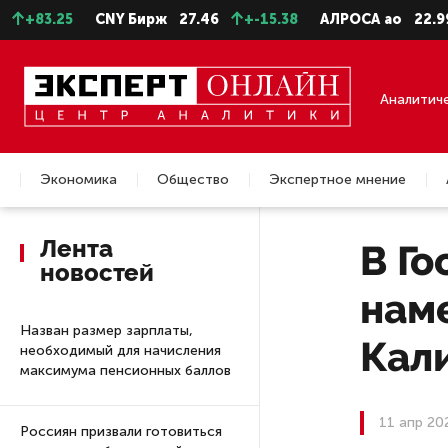
25
CNY Бирж
27.46
+-15.38
АЛРОСА ао
22.99
-0.2
Аналитич
Экономика
Общество
Экспертное мнение
Недвижимость
Лента
В Го
новостей
нам
Назван размер зарплаты,
Кал
необходимый для начисления
максимума пенсионных баллов
11 апр 20
Россиян призвали готовиться