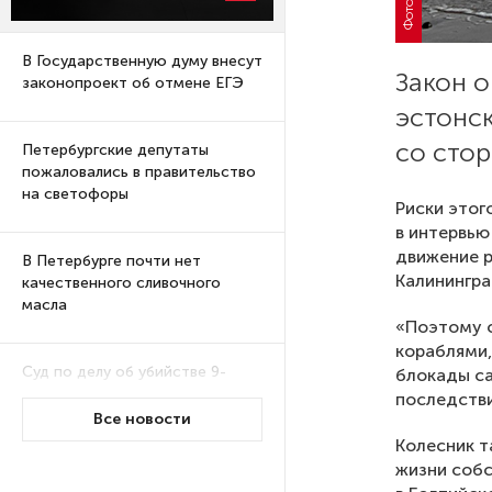
В Государственную думу внесут
Закон 
законопроект об отмене ЕГЭ
эстонск
со сто
Петербургские депутаты
пожаловались в правительство
на светофоры
Риски этог
в интервью
движение р
В Петербурге почти нет
Калинингра
качественного сливочного
масла
«Поэтому 
кораблями,
Суд по делу об убийстве 9-
блокады са
летнего мальчика
последстви
из Петербурга будет закрытым
Все новости
Колесник т
жизни собс
Университеты и колледжи