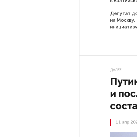
в Балтийск
Ленобласти приняли более
20 000 абитуриентов
Депутат до
на Москву.
инициативу
В Ленобласти нашли
неолитический могильник
с янтарными предметами
«Надежда» закончила
проходку участка на «зеленой»
ДАЛЕЕ
ветке метро Петербурга
Путин
Стало известно о сети
и пос
по распространению в России
фейков
сост
Аналитики рассказали о ценах
11 апр 20
июля на новые легковушки
в России