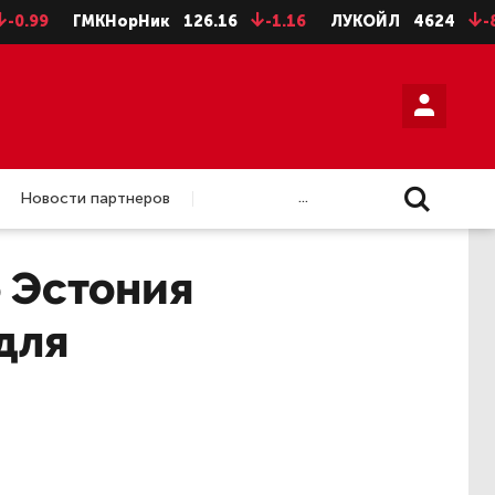
ГМКНорНик
126.16
-1.16
ЛУКОЙЛ
4624
-8
НЛМК
...
Новости партнеров
о Эстония
для