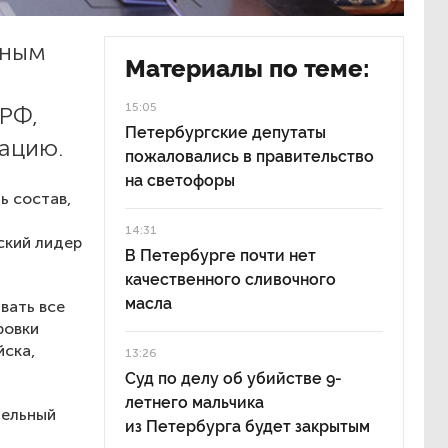
жным
Материалы по теме:
15:05
РФ,
Петербургские депутаты
ацию.
пожаловались в правительство
на светофоры
ь состав,
14:31
ский лидер
В Петербурге почти нет
качественного сливочного
масла
вать все
ровки
йска,
13:26
Суд по делу об убийстве 9-
летнего мальчика
тельный
из Петербурга будет закрытым