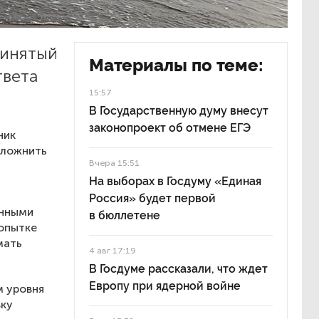
ринятый
Материалы по теме:
твета
15:57
В Государственную думу внесут
законопроект об отмене ЕГЭ
ник
сложнить
Вчера 15:51
На выборах в Госдуму «Единая
Россия» будет первой
енными
в бюллетене
попытке
мать
4 авг 17:19
В Госдуме рассказали, что ждет
Европу при ядерной войне
м уровня
вку