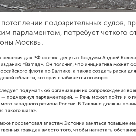
о потоплении подозрительных судов, п
им парламентом, потребует четкого о
роны Москвы.
о решения для РФ оценил депутат Госдумы Андрей Колес
 изданию «Взгляд». Он пояснил, что инициатива может о
оссийского флота по Балтике, а также создать риски для
дской области, которая снабжается по морю.
следует подумать об организации их сопровождения во
 — подчеркнул парламентарий. — Речь может пойти и о 
мого западного региона России. В Таллине должны пони
я такого шага».
акже посоветовал властям Эстонии заняться повышение
твенных граждан вместо того, чтобы нагнетать обстано