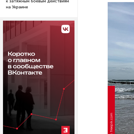
к затяжным боевым действиям
на Украине
Фото: freepik.com