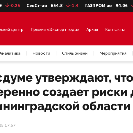
5
СевСт-ао
654.8
-1.4
ГАЗПРОМ ао
94.06
-0.99
еский центр
Премия «Эксперт года»
Архив
Контакты
Аналитика
Новости
Стиль жизни
Мероприятия
сдуме утверждают, чт
еренно создает риски 
ининградской области
25 17:57