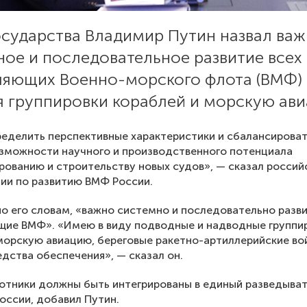
государства Владимир Путин назвал ва
ное и последовательное развитие всех
ляющих Военно-морского флота (ВМФ) 
я группировки кораблей и морскую ави
еделить перспективные характеристики и сбалансироват
зможности научного и производственного потенциала
рованию и строительству новых судов», — сказал россий
ии по развитию ВМФ России.
по его словам, «важно системно и последовательно разви
щие ВМФ». «Имею в виду подводные и надводные группи
морскую авиацию, береговые ракетно-артиллерийские во
едства обеспечения», — сказал он.
отники должны быть интегрированы в единый разведыва
оссии, добавил Путин.