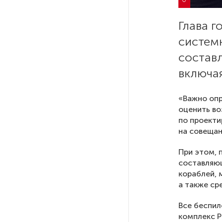
РГПУ им. А. И. Герцена начнет
Глава 
новые образовательные
систем
проекты с китайскими вузами
состав
включа
В Петербурге поймали
молодого администратора
колл-центра мошенников
«Важно опр
оценить во
по проекти
Петербургские метростроевцы
на совещан
оценили идею строительства
лифта на станции
При этом, 
«Театральная»
составляю
кораблей, 
Поступило предложение
а также ср
по пятницам освобождать
от работы одиноких россиянок
Все беспил
старше 28 лет
комплекс Р