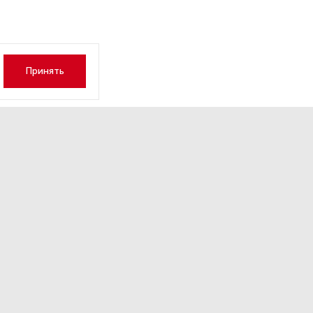
Принять
н встретился с представите
идента США Стивеном
оффом