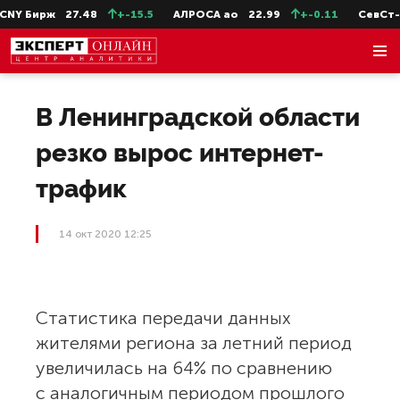
Y Бирж
27.48
+-15.5
АЛРОСА ао
22.99
+-0.11
СевСт-ао
В Ленинградской области
резко вырос интернет-
трафик
14 окт 2020 12:25
Статистика передачи данных
жителями региона за летний период
увеличилась на 64% по сравнению
с аналогичным периодом прошлого