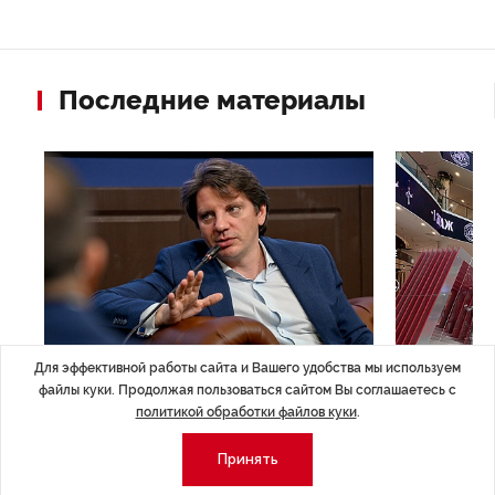
Последние материалы
Для эффективной работы сайта и Вашего удобства мы используем
ЭКСПЕРТНОЕ МНЕНИЕ
,17:23
НОВОСТИ ПА
файлы куки. Продолжая пользоваться сайтом Вы соглашаетесь с
Евгений Барановский: «Рынок
ТРЦ «Гал
политикой обработки файлов куки
.
видит в Ленинградской области
городско
Принять
долгосрочную перспективу»
Трансформация