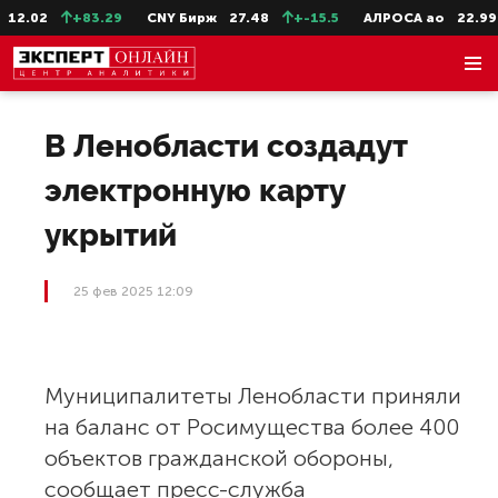
2.02
+83.29
CNY Бирж
27.48
+-15.5
АЛРОСА ао
22.99
В Ленобласти создадут
электронную карту
укрытий
25 фев 2025 12:09
Муниципалитеты Ленобласти приняли
на баланс от Росимущества более 400
объектов гражданской обороны,
сообщает пресс-служба