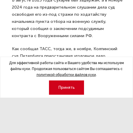
В августе 2023 года Сухарев был задержан, а в ноябре
2024 года на предварительном слушании дела суд
освободил его из-под стражи по ходатайству
начальника пункта отбора на военную службу,
который сообщил о заключении подсудимым
контракта с Вооруженными силами РФ.
Как сообщал ТАСС, тогда же, в ноябре, Колпинский
суд Петербурга приостановил уголовное дело
в отношении двух мужчин, которых задержали
Для эффективной работы сайта и Вашего удобства мы используем
файлы куки. Продолжая пользоваться сайтом Вы соглашаетесь с
с поличным весной 2023 года при извлечении ими
политикой обработки файлов куки
.
из контейнера 200-килограммовой партии кокаина,
прибывшей контрабандой из Перу. Подсудимые
Принять
Александр Марков и Дмитрий Антипов также
заключили контракт с Минобороны и отправились
на военную службу стрелками в штурмовую роту.
Норма ст. 238 Уголовно-процессуального кодекса РФ,
по которой заключение обвиняемым контракта