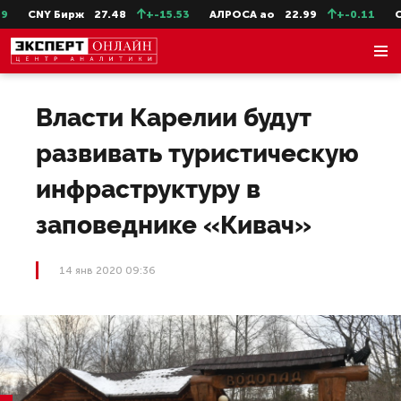
CNY Бирж
27.48
+-15.53
АЛРОСА ао
22.99
+-0.11
Сев
Власти Карелии будут
развивать туристическую
инфраструктуру в
заповеднике «Кивач»
14 янв 2020 09:36