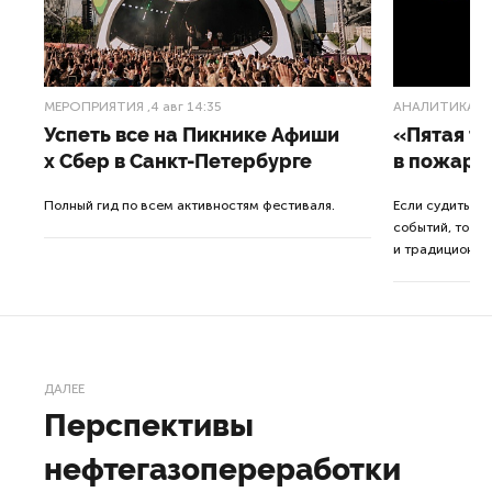
МЕРОПРИЯТИЯ
,4 авг 14:35
АНАЛИТИКА
,3
Успеть все на Пикнике Афиши
«Пятая т
x Сбер в Санкт-Петербурге
в пожарн
от
Полный гид по всем активностям фестиваля.
Если судить п
событий, то де
ор.
и традиционна
ДАЛЕЕ
Перспективы
нефтегазопереработки