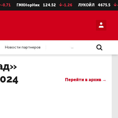
1
ГМКНорНик
124.52
-1.26
ЛУКОЙЛ
4675.5
-28.5
...
Новости партнеров
ад»
2024
Перейти в архив →