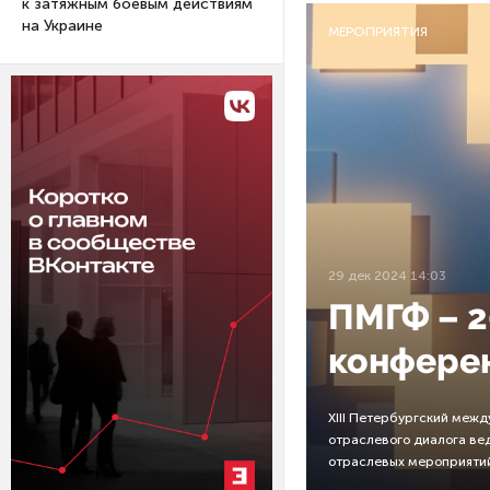
к затяжным боевым действиям
на Украине
МЕРОПРИЯТИЯ
29 дек 2024 14:03
ПМГФ – 2
конферен
XIII Петербургский меж
отраслевого диалога ве
отраслевых мероприятий