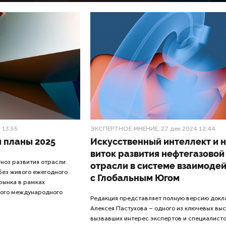
 13:55
ЭКСПЕРТНОЕ МНЕНИЕ
, 27 дек 2024 12:44
и планы 2025
Искусственный интеллект и 
виток развития нефтегазовой
гноз развития отрасли
отрасли в системе взаимоде
ез живого ежегодного
с Глобальным Югом
рынка в рамках
ского международного
Редакция представляет полную версию докл
Алексея Пастухова – одного из ключевых выс
вызвавших интерес экспертов и специалист