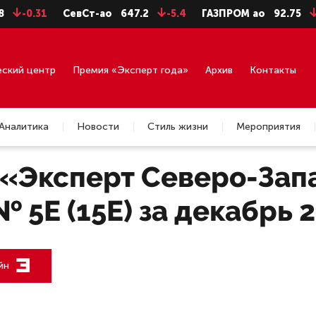
-0.31
СевСт-ао
647.2
-5.4
ГАЗПРОМ ао
92.75
-0.7
еский центр
Премия «Эксперт года»
Архив
Контакты
Аналитика
Новости
Стиль жизни
Мероприятия
«Эксперт Северо-Зап
 5E (15E) за декабрь 
йн