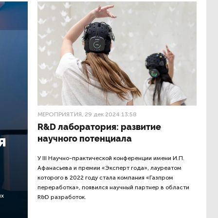
МЕРОПРИЯТИЯ
, 29 дек 2024 13:58
R&D лаборатория: развитие
я
научного потенциала
У III Научно-практической конференции имени И.П.
Афанасьева и премии «Эксперт года», лауреатом
которого в 2022 году стала компания «Газпром
переработка», появился научный партнер в области
ых
R&D разработок.