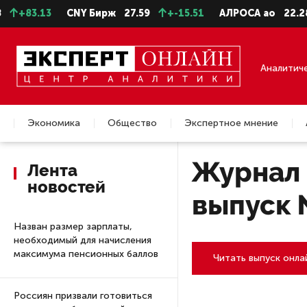
83.13
CNY Бирж
27.59
+-15.51
АЛРОСА ао
22.28
Аналитич
Экономика
Общество
Экспертное мнение
Недвижимость
Журнал 
Лента
новостей
выпуск №
Назван размер зарплаты,
необходимый для начисления
максимума пенсионных баллов
Читать выпуск онла
Россиян призвали готовиться