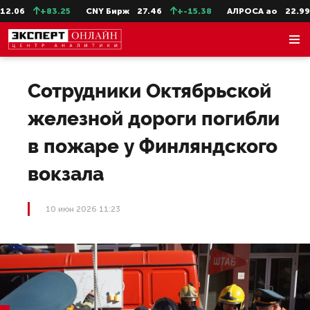
.06
+83.25
CNY Бирж
27.46
+-15.38
АЛРОСА ао
22.99
Сотрудники Октябрьской
железной дороги погибли
в пожаре у Финляндского
вокзала
10 июн 2026 11:23