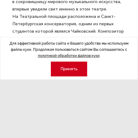
в сокровищницу мирового музыкального искусства,
впервые увидели свет именно в этом театре.
На Театральной площади расположена и Санкт-
Петербургская консерватория, одним из первых
студентов которой являлся Чайковский. Композитор
прожил большую часть жизни в Петербурге
Для эффективной работы сайта и Вашего удобства мы используем
и похоронен в Некрополе мастеров искусств
файлы куки. Продолжая пользоваться сайтом Вы соглашаетесь с
Александро-Невской лавры.
политикой обработки файлов куки
.
В 2019 году был проведен открытый конкурс на проект
Принять
памятника Чайковскому, который должен был
разместиться на площади перед Концертным залом
Мариинского театра. Организатором тогда выступил
городской комитет по градостроительству
и архитектуре. По итогам было выбрано два
победителя: в проекте молодого скульптора
Екатерины Пильниковой композитор предстает
в полный рост, держащим в руке партитуру. Проект
Виктора Гаврилова и его коллег — трехмерная модель