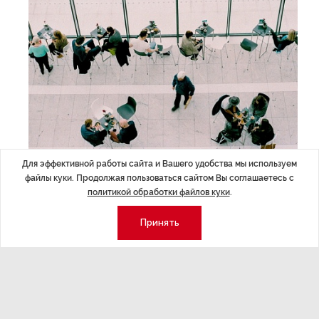
Для эффективной работы сайта и Вашего удобства мы используем
ЭКОНОМИКА
,26.02.2020
файлы куки. Продолжая пользоваться сайтом Вы соглашаетесь с
Общепит попросил добавки
политикой обработки файлов куки
.
Петербургский общепит вырос почти на 10% на фоне
Принять
стагнации или падения других отраслей, связанных с
массовым потреблением. Почему жители Петербурга готовы
экономить на чем угодно, но не на питании, разбирался
«Эксперт online Северо-Запад».