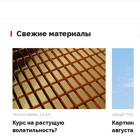
Свежие материалы
ЭКОНОМИКА
,14:44
ОБЩЕСТВО
,1
Курс на растущую
Картина н
волатильность?
августа