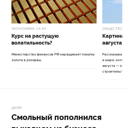
ЭКОНОМИКА
,14:44
ОБЩЕСТВО
,1
Курс на растущую
Картина н
волатильность?
августа
ные
Министерство финансов РФ наращивает покупку
Рассказываем 
золота в резервы.
и мире, которы
августа — от т
строительства 
ДАЛЕЕ
Смольный пополнился