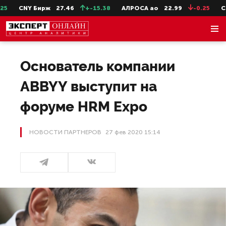
NY Бирж
27.46
+-15.38
АЛРОСА ао
22.99
-0.25
СевСт-а
Основатель компании
ABBYY выступит на
форуме HRM Expo
НОВОСТИ ПАРТНЕРОВ
27 фев 2020 15:14