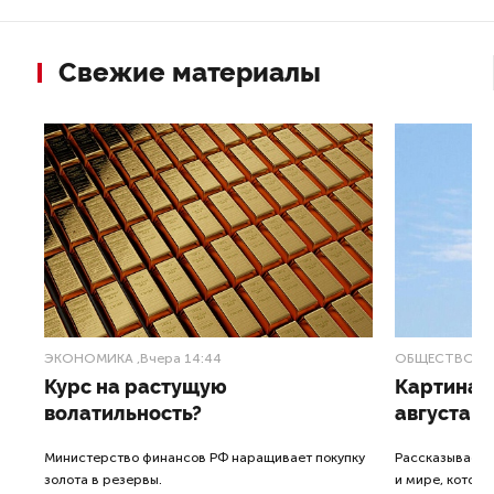
Свежие материалы
ЭКОНОМИКА
,Вчера 14:44
ОБЩЕСТВО
,В
Курс на растущую
Картина н
волатильность?
августа
ные
Министерство финансов РФ наращивает покупку
Рассказываем 
золота в резервы.
и мире, которы