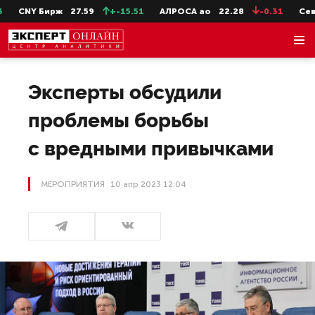
ирж
27.59
+-15.51
АЛРОСА ао
22.28
-0.31
СевСт-ао
64
Эксперты обсудили
проблемы борьбы
с вредными привычками
МЕРОПРИЯТИЯ
10 апр 2023 12:04