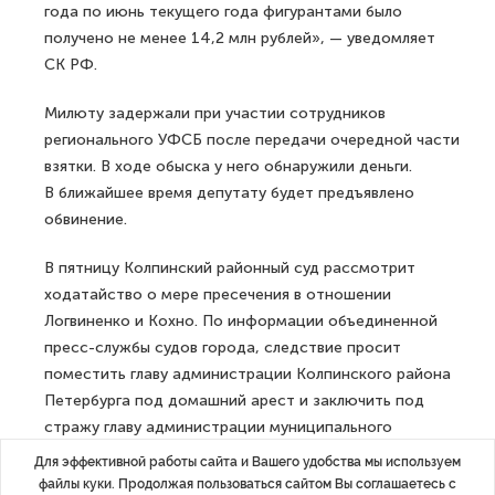
года по июнь текущего года фигурантами было
получено не менее 14,2 млн рублей», — уведомляет
СК РФ.
Милюту задержали при участии сотрудников
регионального УФСБ после передачи очередной части
взятки. В ходе обыска у него обнаружили деньги.
В ближайшее время депутату будет предъявлено
обвинение.
В пятницу Колпинский районный суд рассмотрит
ходатайство о мере пресечения в отношении
Логвиненко и Кохно. По информации объединенной
пресс-службы судов города, следствие просит
поместить главу администрации Колпинского района
Петербурга под домашний арест и заключить под
стражу главу администрации муниципального
образования «Колпино». Кроме того, по делу
Для эффективной работы сайта и Вашего удобства мы используем
задержан предприниматель Олег Лапотко,
файлы куки. Продолжая пользоваться сайтом Вы соглашаетесь с