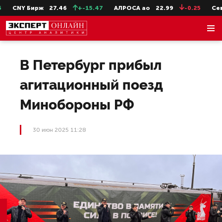
CNY Бирж
27.46
+-15.47
АЛРОСА ао
22.99
-0.25
СевСт
В Петербург прибыл
агитационный поезд
Минобороны РФ
30 июн 2025 11:28