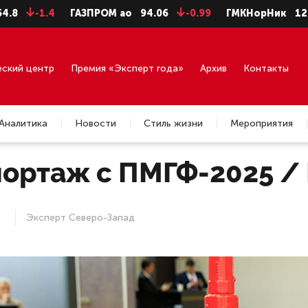
ОМ ао
94.06
-0.99
ГМКНорНик
126.16
-1.16
ЛУК
еский центр
Премия «Эксперт года»
Архив
Контакты
Аналитика
Новости
Стиль жизни
Мероприятия
ортаж с ПМГФ-2025 /
Эксперт Северо-Запад