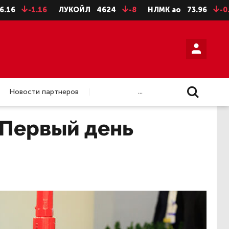
ОЙЛ
4624
-8
НЛМК ао
73.96
-0.46
Роснефть
35
...
Новости партнеров
 Первый день