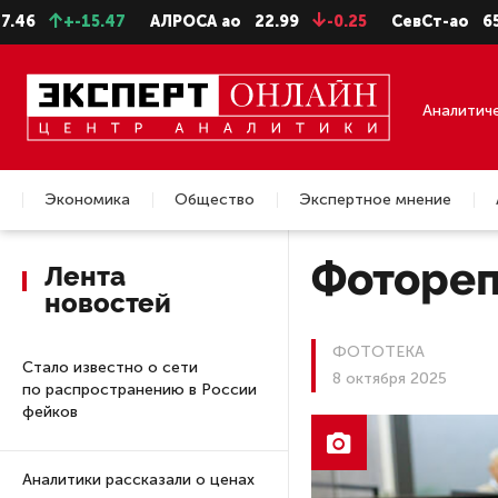
ЛРОСА ао
22.99
-0.25
СевСт-ао
654.8
-1.4
ГАЗПР
Аналитич
Экономика
Общество
Экспертное мнение
Недвижимость
Фотореп
Лента
новостей
ФОТОТЕКА
Стало известно о сети
8 октября 2025
по распространению в России
фейков
Аналитики рассказали о ценах