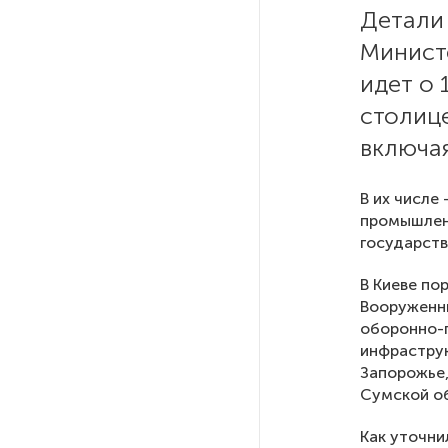
Детали
Министе
На выборах в Госдуму «Единая
Россия» будет первой
идет о 
в бюллетене
столиц
включа
В Петербурге на торги
выставили «Вечера на хуторе
близ Диканьки»
В их числе
промышленн
государств
До конца года в Мурманской
области установят системы
В Киеве по
для борьбы с обледенением
Вооруженны
на энергосетях
оборонно-
инфраструк
Запорожье,
Экс-полицейского
подозревают в убийстве
Сумской об
знакомого в Петербурге 2 года
назад
Как уточни