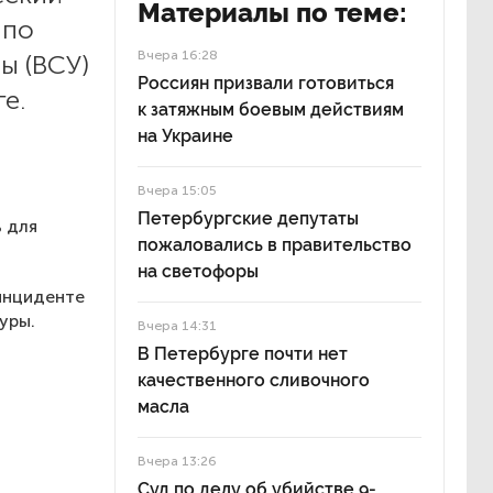
Материалы по теме:
 по
Вчера 16:28
ы (ВСУ)
Россиян призвали готовиться
е.
к затяжным боевым действиям
на Украине
Вчера 15:05
Петербургские депутаты
ь для
пожаловались в правительство
на светофоры
инциденте
уры.
Вчера 14:31
В Петербурге почти нет
качественного сливочного
масла
Вчера 13:26
Суд по делу об убийстве 9-