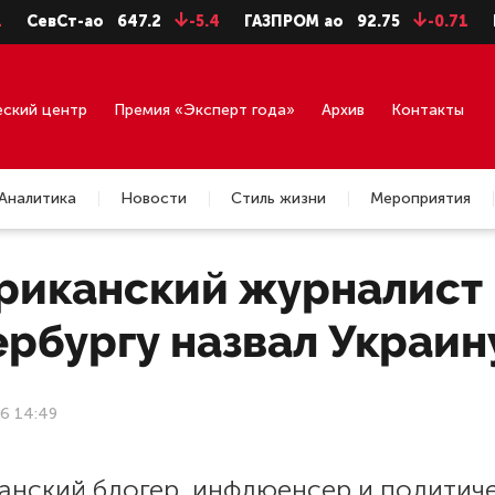
вСт-ао
647.2
-5.4
ГАЗПРОМ ао
92.75
-0.71
ГМКНо
еский центр
Премия «Эксперт года»
Архив
Контакты
Аналитика
Новости
Стиль жизни
Мероприятия
риканский журналист 
рбургу назвал Украин
6 14:49
анский блогер, инфлюенсер и политич