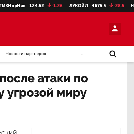
рНик
124.52
-1.26
ЛУКОЙЛ
4675.5
-28.5
НЛМК а
...
Новости партнеров
после атаки по
у угрозой миру
еский