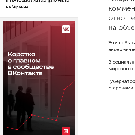
к затяжным боевым действиям
коммен
на Украине
отноше
на объе
Эти событ
экономиче
В социальн
мирового 
Губернатор
с дронами 