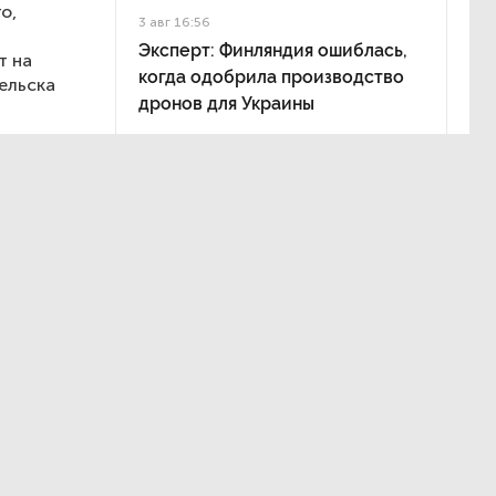
о,
3 авг 16:56
Эксперт: Финляндия ошиблась,
т на
когда одобрила производство
ельска
дронов для Украины
nt,
дальности
пали
ский завод
в