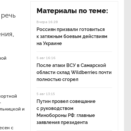
Материалы по теме:
 речь
Вчера 16:28
Россиян призвали готовиться
ния,
к затяжным боевым действиям
на Украине
ной
5 авг 16:16
После атаки ВСУ в Самарской
области склад Wildberries почти
полностью сгорел
м
5 авг 13:15
портной
Путин провел совещание
—
с руководством
ельницкой и
Минобороны РФ: главные
заявления президента
есен с