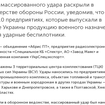
 массированного удара раскрыли в
рстве обороны России, уведомив, что
10 предприятиях, которые выпускали в
е Украины продукцию военного назначе
я ударные беспилотники.
 — объединение «Абрис ПТ», предприятие радиоэлектрон
ости «Специальное КБ «Спектр», АО «Завод Маяк» и
енная компания «УкрСпецэкспорт».
ражены 3 территориальных центра комплектования (ТЦК)
х сил Украины (ВСУ). Удары наносились по предприятия
промышленного комплекса, объектам топливной и транс
туры и военным аэродромам в других городах Украины 
 Харькове и Днепропетровске, а также в Полтавской, Хм
ластях.
ли в оборонном ведомстве, массированный удар был нан