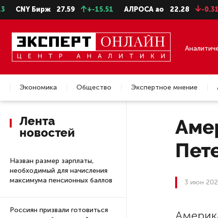
NY Бирж
27.59
+-15.51
АЛРОСА ао
22.28
-0.31
Се
Аналитич
Экономика
Общество
Экспертное мнение
Недвижимость
Лента
Аме
новостей
Пете
Назван размер зарплаты,
необходимый для начисления
максимума пенсионных баллов
3 июн 202
Россиян призвали готовиться
Америк