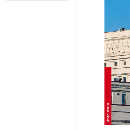
Ленобласти приняли более
20 000 абитуриентов
В Ленобласти нашли
неолитический могильник
с янтарными предметами
«Надежда» закончила
проходку участка на «зеленой»
ветке метро Петербурга
Стало известно о сети
по распространению в России
фейков
Фото: mil.ru
Аналитики рассказали о ценах
июля на новые легковушки
в России