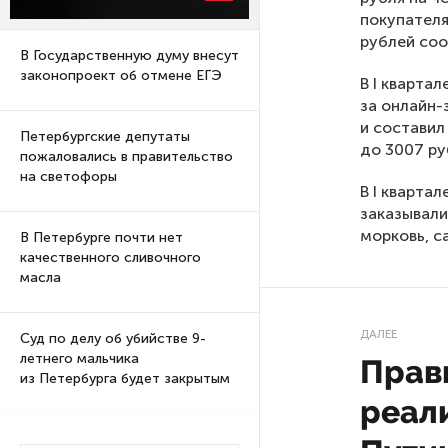
покупателя
рублей соо
В Государственную думу внесут
законопроект об отмене ЕГЭ
В I кварта
за онлайн-
и составил
Петербургские депутаты
до 3007 ру
пожаловались в правительство
на светофоры
В I кварта
заказывали
морковь, са
В Петербурге почти нет
качественного сливочного
масла
ДАЛЕЕ
Суд по делу об убийстве 9-
летнего мальчика
Прав
из Петербурга будет закрытым
реал
Университеты и колледжи