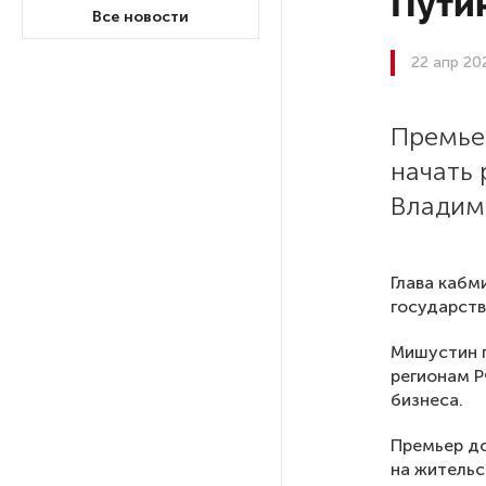
Пути
Ленобласти приняли более
Все новости
20 000 абитуриентов
22 апр 20
В Ленобласти нашли
неолитический могильник
Премье
с янтарными предметами
начать
Владим
«Надежда» закончила
проходку участка на «зеленой»
ветке метро Петербурга
Глава кабм
государств
Стало известно о сети
по распространению в России
Мишустин 
фейков
регионам Р
бизнеса.
Аналитики рассказали о ценах
Премьер до
июля на новые легковушки
на жительс
в России