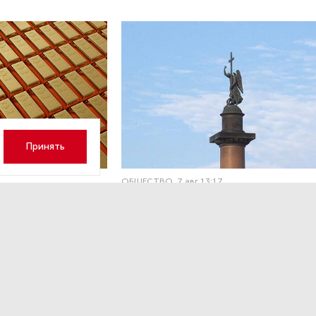
Принять
ОБЩЕСТВО
,7 авг 13:17
 волатильность?
Картина недели: 31 июля — 7
августа
 наращивает покупку
Рассказываем о главных событиях в России и 
которые произошли с 31 июля по 7 августа — о
теракта в Москве до одобрения строительств
комплекса «Лахта Центр 2».