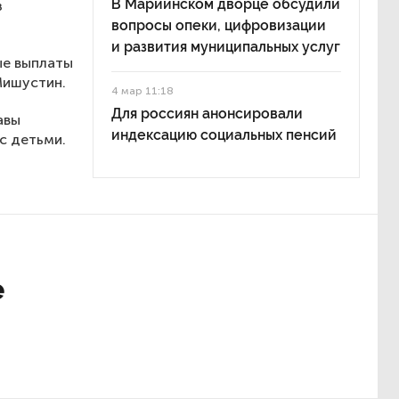
В Мариинском дворце обсудили
з
вопросы опеки, цифровизации
и развития муниципальных услуг
ые выплаты
Мишустин.
4 мар 11:18
Для россиян анонсировали
авы
индексацию социальных пенсий
с детьми.
е