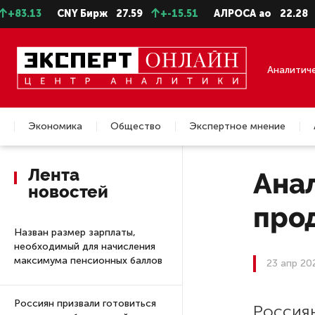
.13
CNY Бирж
27.59
+-15.51
АЛРОСА ао
22.28
-0.
Аналитич
Экономика
Общество
Экспертное мнение
Недвижимость
Лента
Ана
новостей
прод
Назван размер зарплаты,
необходимый для начисления
максимума пенсионных баллов
23 апр 20
Россиян призвали готовиться
Россиян