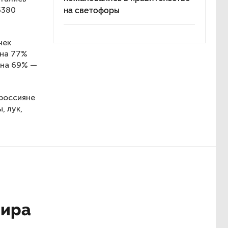
6380
на светофоры
чек
 на 77%
 на 69% —
 россияне
, лук,
мира