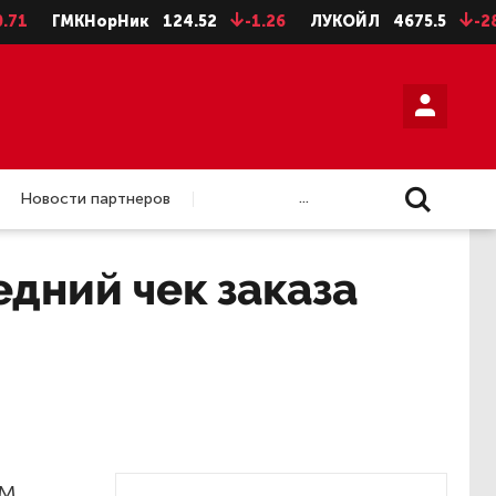
ГМКНорНик
124.52
-1.26
ЛУКОЙЛ
4675.5
-28.5
...
Новости партнеров
дний чек заказа
ем