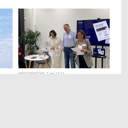
МЕРОПРИЯТИЯ
,7 авг 13:12
ЭРА осознанных решений
в Лектории BITOBE
мире,
Для эффективного лидерства необходимы точные
т
и практичные данные о сильных сторонах,
а
ограничениях, мотивации и поведенческих рисках.