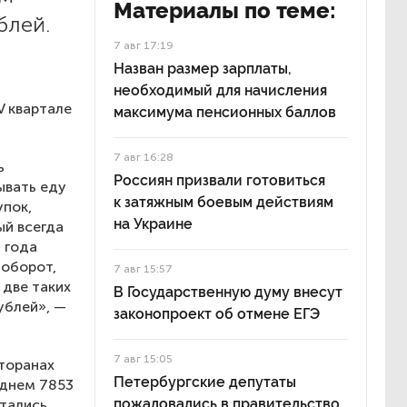
Материалы по теме:
блей.
7 авг 17:19
Назван размер зарплаты,
необходимый для начисления
V квартале
максимума пенсионных баллов
7 авг 16:28
ь
Россиян призвали готовиться
ывать еду
к затяжным боевым действиям
упок,
на Украине
ый всегда
 года
аоборот,
7 авг 15:57
 две таких
В Государственную думу внесут
ублей», —
законопроект об отмене ЕГЭ
7 авг 15:05
сторанах
Петербургские депутаты
еднем 7853
пожаловались в правительство
стались