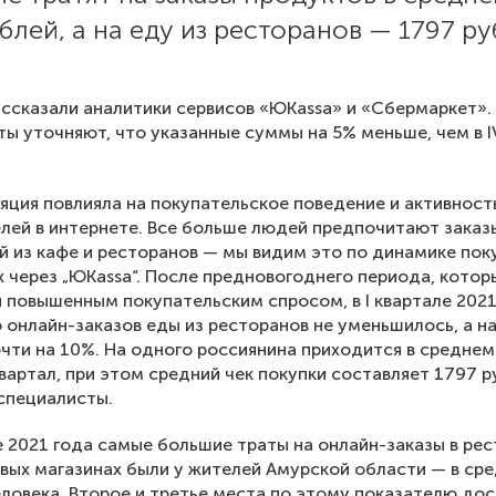
блей, а на еду из ресторанов — 1797 ру
ссказали аналитики сервисов «ЮKassa» и «Сбермаркет».
ы уточняют, что указанные суммы на 5% меньше, чем в I
ция повлияла на покупательское поведение и активност
лей в интернете. Все больше людей предпочитают заказ
й из кафе и ресторанов — мы видим это по динамике пок
 через „ЮKassa“. После предновогоднего периода, котор
 повышенным покупательским спросом, в I квартале 2021
 онлайн-заказов еды из ресторанов не уменьшилось, а н
чти на 10%. На одного россиянина приходится в среднем
квартал, при этом средний чек покупки составляет 1797 р
специалисты.
ле 2021 года самые большие траты на онлайн-заказы в ре
вых магазинах были у жителей Амурской области — в ср
еловека. Второе и третье места по этому показателю до