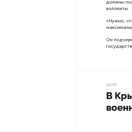
должны по
волокиты.
На выборах в Госдуму «Единая
Россия» будет первой
«Нужно, чт
в бюллетене
максимальн
Он подчерк
В Петербурге на торги
государств
выставили «Вечера на хуторе
близ Диканьки»
До конца года в Мурманской
области установят системы
ДАЛЕЕ
для борьбы с обледенением
на энергосетях
В Кр
воен
Экс-полицейского
подозревают в убийстве
знакомого в Петербурге 2 года
назад