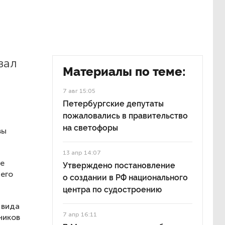
вал
Материалы по теме:
7 авг 15:05
Петербургские депутаты
пожаловались в правительство
на светофоры
вы
13 апр 14:07
ие
Утверждено постановление
него
о создании в РФ национального
центра по судостроению
 вида
7 апр 16:11
ников