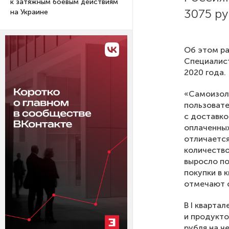
к затяжным боевым действиям
3075 ру
на Украине
Об этом ра
Специалист
2020 года.
«Самоизоля
пользовате
с доставко
оплаченных
отличается
количество
выросло по
покупки в 
отмечают 
В I кварта
и продукто
рубля на ч