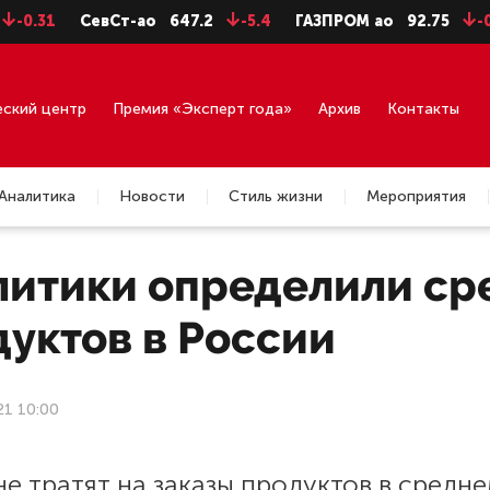
31
СевСт-ао
647.2
-5.4
ГАЗПРОМ ао
92.75
-0.71
еский центр
Премия «Эксперт года»
Архив
Контакты
Аналитика
Новости
Стиль жизни
Мероприятия
литики определили сре
уктов в России
21 10:00
е тратят на заказы продуктов в средн