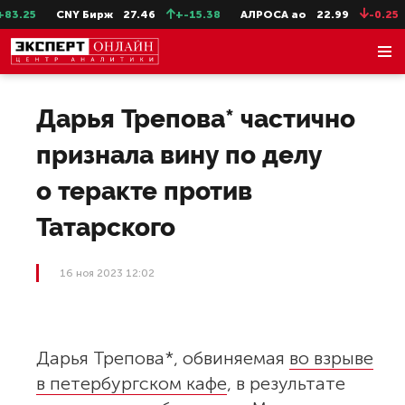
3.25
CNY Бирж
27.46
+-15.38
АЛРОСА ао
22.99
-0.25
Дарья Трепова* частично
признала вину по делу
о теракте против
Татарского
16 ноя 2023 12:02
Дарья Трепова*, обвиняемая
во взрыве
в петербургском кафе
, в результате