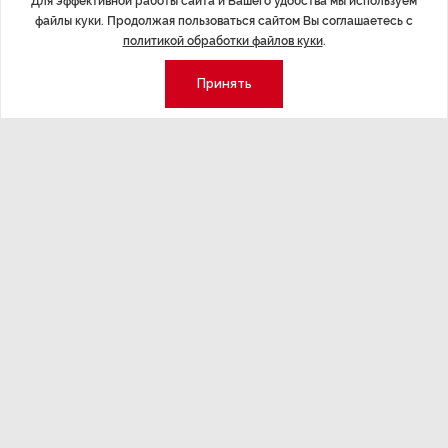
Для эффективной работы сайта и Вашего удобства мы используем
международный культурный форум
файлы куки. Продолжая пользоваться сайтом Вы соглашаетесь с
политикой обработки файлов куки
.
Принять
Последние материалы
ЭКОНОМИКА
,14:44
ОБЩЕСТВО
,1
Курс на растущую
Картина н
волатильность?
августа