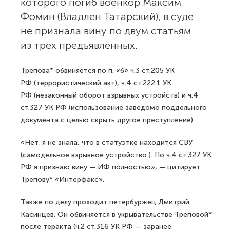
которого погиб военкор Максим
Фомин (Владлен Татарский), в суде
не признала вину по двум статьям
из трех предъявленных.
Трепова* обвиняется по п. «б» ч.3 ст.205 УК
РФ (террористический акт), ч.4 ст.222.1 УК
РФ (незаконный оборот взрывных устройств) и ч.4
ст.327 УК РФ (использование заведомо поддельного
документа с целью скрыть другое преступление).
«Нет, я не знала, что в статуэтке находится СВУ
(самодельное взрывное устройство ). По ч.4 ст.327 УК
РФ я признаю вину — ИФ полностью», — цитирует
Трепову* «Интерфакс».
Также по делу проходит петербуржец Дмитрий
Касинцев. Он обвиняется в укрывательстве Треповой*
после теракта (ч.2 ст.316 УК РФ — заранее