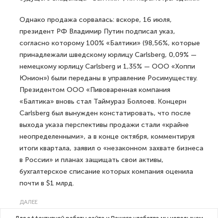
Однако продажа сорвалась: вскоре, 16 июля,
президент РФ Владимир Путин подписал указ,
согласно которому 100% «Балтики» (98,56%, которые
принадлежали шведскому юрлицу Carlsberg, 0,09% —
немецкому юрлицу Carlsberg и 1,35% — ООО «Хоппи
Юнион») были переданы в управление Росимуществу.
Президентом ООО «Пивоваренная компания
«Балтика» вновь стал Таймураз Боллоев. Концерн
Carlsberg был вынужден констатировать, что после
выхода указа перспективы продажи стали «крайне
неопределенными», а в конце октября, комментируя
итоги квартала, заявил о «незаконном захвате бизнеса
в России» и планах защищать свои активы,
бухгалтерское списание которых компания оценила
почти в $1 млрд.
ДАЛЕЕ
В Петербурге 16 ноября стартует