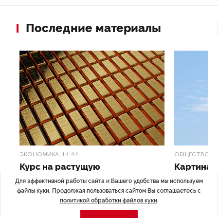
Последние материалы
ЭКОНОМИКА
,14:44
ОБЩЕСТВО
,1
Курс на растущую
Картина н
волатильность?
августа
Для эффективной работы сайта и Вашего удобства мы используем
файлы куки. Продолжая пользоваться сайтом Вы соглашаетесь с
ные
Министерство финансов РФ наращивает покупку
Рассказываем 
политикой обработки файлов куки
.
золота в резервы.
и мире, которы
августа — от т