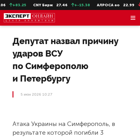
6
+83.25
CNY Бирж
27.46
+-15.38
АЛРОСА ао
22.99
-
Депутат назвал причину
ударов ВСУ
по Симферополю
и Петербургу
5 июн 2026 10:27
Атака Украины на Симферополь, в
результате которой погибли 3