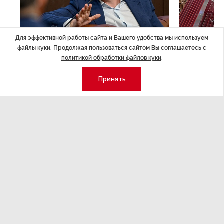
Для эффективной работы сайта и Вашего удобства мы используем
файлы куки. Продолжая пользоваться сайтом Вы соглашаетесь с
ЭКСПЕРТНОЕ МНЕНИЕ
,17:23
НОВОСТИ ПА
политикой обработки файлов куки
.
Евгений Барановский: «Рынок
ТРЦ «Гал
Принять
видит в Ленинградской области
городско
долгосрочную перспективу»
Трансформация
конкуренции с
Интервью с вице-губернатором Ленинградской
области Евгением Барановским.
Экономика
Стиль жизни
Общество
Мероприятия