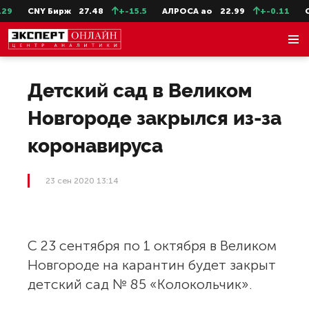
9
CNY Бирж
27.48
+-15.5
АЛРОСА ао
22.99
+-0.11
Се
Детский сад в Великом
Новгороде закрылся из-за
коронавируса
23 сен 2020 13:14
С 23 сентября по 1 октября в Великом
Новгороде на карантин будет закрыт
детский сад № 85 «Колокольчик».