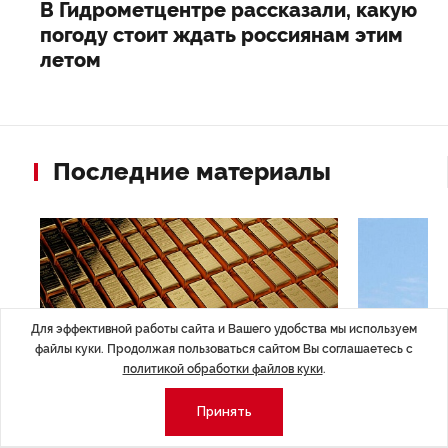
В Гидрометцентре рассказали, какую
погоду стоит ждать россиянам этим
летом
Последние материалы
Для эффективной работы сайта и Вашего удобства мы используем
файлы куки. Продолжая пользоваться сайтом Вы соглашаетесь с
политикой обработки файлов куки
.
Принять
ЭКОНОМИКА
,Вчера 14:44
ОБЩЕСТВО
,В