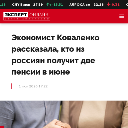
3
CNY Бирж
27.59
+-15.51
АЛРОСА ао
22.28
-0.31
Сев
Экономист Коваленко
рассказала, кто из
россиян получит две
пенсии в июне
1 июн 2026 17:22