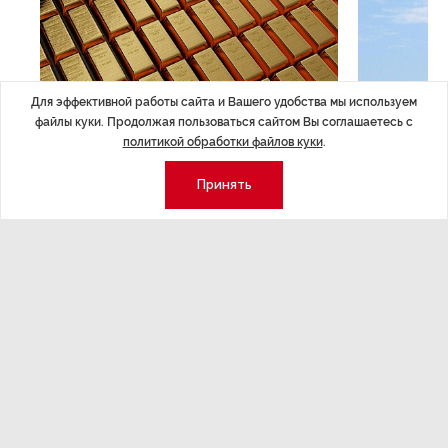
Для эффективной работы сайта и Вашего удобства мы используем
ЭКОНОМИКА
,Вчера 14:44
ОБЩЕСТВО
,В
файлы куки. Продолжая пользоваться сайтом Вы соглашаетесь с
Курс на растущую
Картина н
политикой обработки файлов куки
.
волатильность?
августа
Принять
ные
Министерство финансов РФ наращивает покупку
Рассказываем 
золота в резервы.
и мире, которы
августа — от т
строительства 
Экономика
Стиль жизни
Общество
Мероприятия