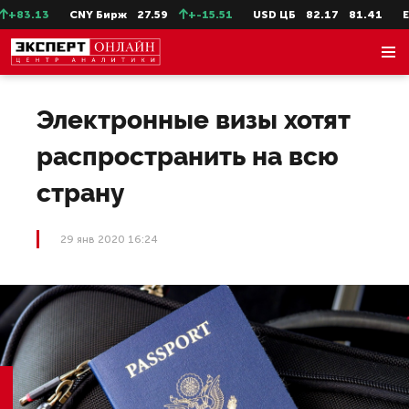
83.13
CNY Бирж
27.59
+-15.51
USD ЦБ
82.17
81.41
EUR
Электронные визы хотят
распространить на всю
страну
29 янв 2020 16:24