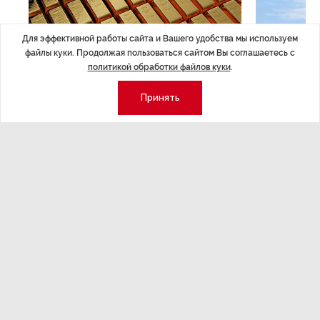
Для эффективной работы сайта и Вашего удобства мы используем
файлы куки. Продолжая пользоваться сайтом Вы соглашаетесь с
политикой обработки файлов куки
.
ЭКОНОМИКА
,Вчера 14:44
ОБЩЕСТВО
,В
Принять
Курс на растущую
Картина н
волатильность?
августа
ные
Министерство финансов РФ наращивает покупку
Рассказываем 
золота в резервы.
и мире, которы
августа — от т
строительства 
Экономика
Стиль жизни