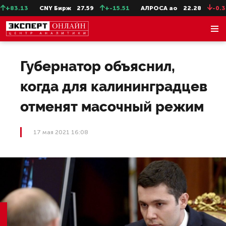
+83.13
CNY Бирж
27.59
+-15.51
АЛРОСА ао
22.28
-0.31
Губернатор объяснил,
когда для калининградцев
отменят масочный режим
17 мая 2021 16:08