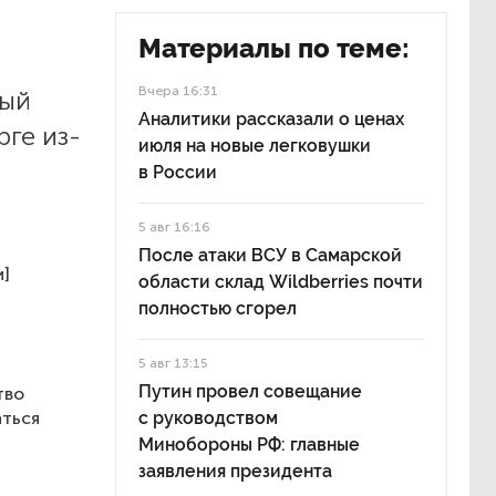
Материалы по теме:
Вчера 16:31
ный
Аналитики рассказали о ценах
ге из-
июля на новые легковушки
в России
5 авг 16:16
После атаки ВСУ в Самарской
и]
области склад Wildberries почти
полностью сгорел
5 авг 13:15
Путин провел совещание
тво
аться
с руководством
Минобороны РФ: главные
заявления президента