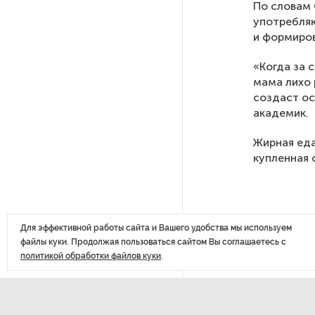
По словам 
похитителей подростка,
употребляю
требовавших за него выкуп
и формиров
«Когда за с
На петербургских АЗС сняли
мама лихо 
большинство ограничений
создаст ос
академик.
В Госдуме рассказали, что
Жирная еда
ждет Европу при ядерной
войне
купленная 
В «СТГТ» состоялся «День
семьи» — праздник,
объединяющий поколения
Для эффективной работы сайта и Вашего удобства мы используем
файлы куки. Продолжая пользоваться сайтом Вы соглашаетесь с
политикой обработки файлов куки
.
Проект строительства
небоскреба «Лахта Центр 2»
в Петербурге одобрили