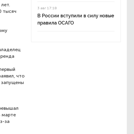
 лет.
3 авг 17:18
0 тысяч
В России вступили в силу новые
правила ОСАГО
ому
 владелец
бренда
первый
аявил, что
т запущены
превышал
в марте
з-за