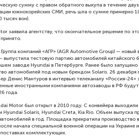
ческую сумму с правом обратного выкупа в течение двух
ации южнокорейских СМИ, речь шла о сумме примерно 1
 тысяч вон).
tor заявила агентству, что окончательное решение по эт
 принято.
 Группа компаний «АГР» (AGR Automotive Group) — новый
— выпустила тестовую партию автомобилей китайского 
шем заводе Hyundai в Петербурге. Ранее было запущено
во автомобилей под новым брендом Solaris. 26 декабря 
ер Денис Мантуров в интервью телеканалу «Россия-24» з
енные иностранными компаниями автозаводы в РФ буду
26 года.
dai Motor был открыт в 2010 году. С конвейера выходили
 Hyundai Solaris, Hyundai Creta, Kia Rio. Объем выпуска 
автомобилей в год. Площадка прекратила производство 
после начала специальной военной операции на Украине и
 поставках комплектующих.