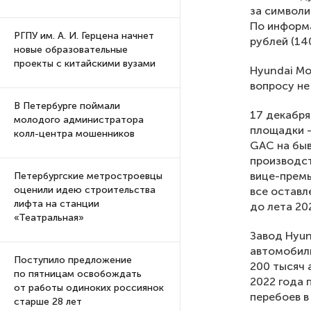
за символи
По информ
РГПУ им. А. И. Герцена начнет
рублей (140
новые образовательные
проекты с китайскими вузами
Hyundai Mo
вопросу не
В Петербурге поймали
17 декабря
молодого администратора
площадки 
колл-центра мошенников
GAC на быв
производст
вице-премь
Петербургские метростроевцы
оценили идею строительства
все оставл
лифта на станции
до лета 20
«Театральная»
Завод Hyun
автомобили
Поступило предложение
200 тысяч 
по пятницам освобождать
2022 года 
от работы одиноких россиянок
перебоев в
старше 28 лет