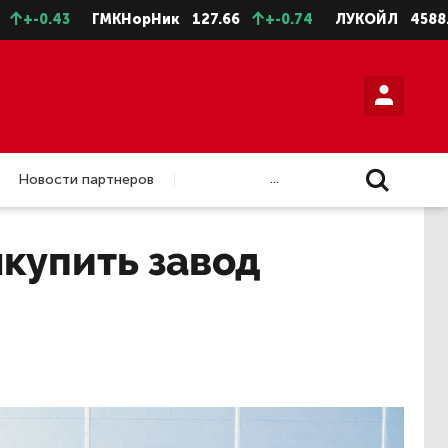
43
ГМКНорНик
127.66
+-0.74
ЛУКОЙЛ
4588.5
+-1
...
Новости партнеров
ыкупить завод