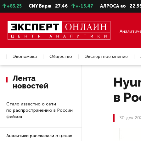
25
CNY Бирж
27.46
+-15.47
АЛРОСА ао
22.99
+-0
Аналитич
Экономика
Общество
Экспертное мнение
Недвижимость
Лента
Hyun
новостей
в Р
Стало известно о сети
по распространению в России
фейков
30 дек 20
Аналитики рассказали о ценах