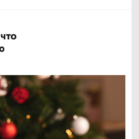
 что
ю