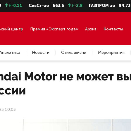
.11
СевСт-ао
663.6
+-2.8
ГАЗПРОМ ао
94.73
+-0.
еский центр
Премия «Эксперт года»
Архив
Контакты
Аналитика
Новости
Стиль жизни
Мероприятия
dai Motor не может в
оссии
25 10:03