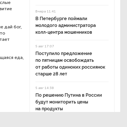
ослые
звитие
Вчера 11:41
В Петербурге поймали
молодого администратора
е дай бог,
колл-центра мошенников
Это
тает
5 авг 17:07
Поступило предложение
щаяся еда,
по пятницам освобождать
от работы одиноких россиянок
старше 28 лет
5 авг 14:38
По решению Путина в России
будут мониторить цены
на продукты