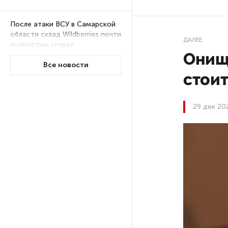
После атаки ВСУ в Самарской
области склад Wildberries почти
ДАЛЕЕ
полностью сгорел
Онищ
Все новости
стоит
На заправках «Газпромнефти»
в Петербурге и Ленобласти
больше нет лимитов на топливо
29 дек 20
По решению Путина в России
будут мониторить цены
на продукты
Власти Петербурга заявили
о «скоординированных атаках»
на аккаунты депутатов