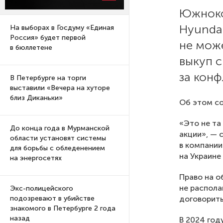
Южноко
Hyunda
На выборах в Госдуму «Единая
Россия» будет первой
не мож
в бюллетене
выкуп с
за конф
В Петербурге на торги
выставили «Вечера на хуторе
близ Диканьки»
Об этом со
«Это не та
До конца года в Мурманской
акции», — 
области установят системы
в компании
для борьбы с обледенением
на Украине
на энергосетях
Право на о
не распола
Экс-полицейского
договорить
подозревают в убийстве
знакомого в Петербурге 2 года
назад
В 2024 год