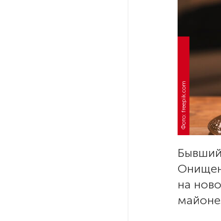
Стала известна программа
празднования 105-летия
Республики Коми
Путин провел совещание
с руководством
Минобороны РФ: главные
заявления президента
Фото: freepik.com
В Мурманской области создали
приложение для фиксации
инвазионных растений
Бывший
Петербуржца будут судить
Онищен
за попытку вынести
из магазина 47 плиток
на ново
шоколада
майонез
В Петербурге осудили