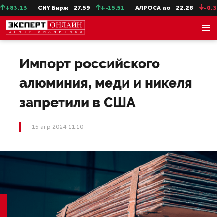
+83.13
CNY Бирж
27.59
+-15.51
АЛРОСА ао
22.28
-0.31
Импорт российского
алюминия, меди и никеля
запретили в США
15 апр 2024 11:10