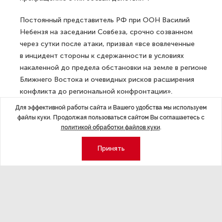
Постоянный представитель РФ при ООН Василий
Небензя на заседании Совбеза, срочно созванном
через сутки после атаки, призвал «все вовлеченные
в инцидент стороны к сдержанности в условиях
накаленной до предела обстановки на земле в регионе
Ближнего Востока и очевидных рисков расширения
конфликта до региональной конфронтации».
Для эффективной работы сайта и Вашего удобства мы используем
ДАЛЕЕ
файлы куки. Продолжая пользоваться сайтом Вы соглашаетесь с
В Ленобласти начались обыски по
политикой обработки файлов куки
.
делу о хищении при благоустройстве
Принять
Последние материалы