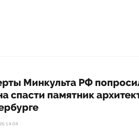
ерты Минкульта РФ попроси
на спасти памятник архитек
тербурге
26 14:04