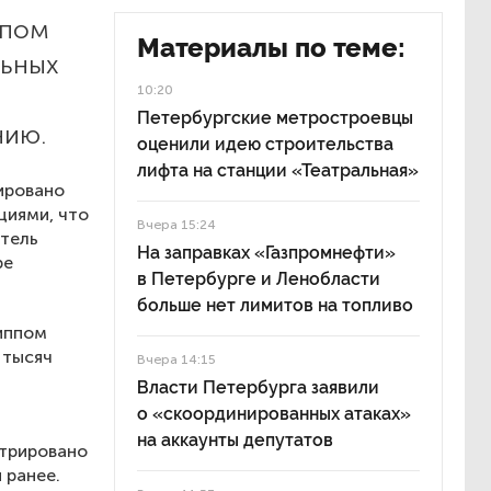
ппом
Материалы по теме:
льных
10:20
Петербургские метростроевцы
нию.
оценили идею строительства
лифта на станции «Театральная»
ировано
циями, что
Вчера 15:24
атель
На заправках «Газпромнефти»
ре
в Петербурге и Ленобласти
больше нет лимитов на топливо
иппом
 тысяч
Вчера 14:15
Власти Петербурга заявили
о «скоординированных атаках»
на аккаунты депутатов
стрировано
 ранее.