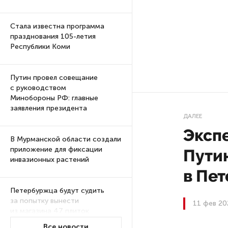
Стала известна программа
празднования 105-летия
Республики Коми
Путин провел совещание
с руководством
Минобороны РФ: главные
заявления президента
ДАЛЕЕ
Эксп
В Мурманской области создали
приложение для фиксации
Пути
инвазионных растений
в Пе
Петербуржца будут судить
за попытку вынести
11 фев 20
из магазина 47 плиток
шоколада
Все новости