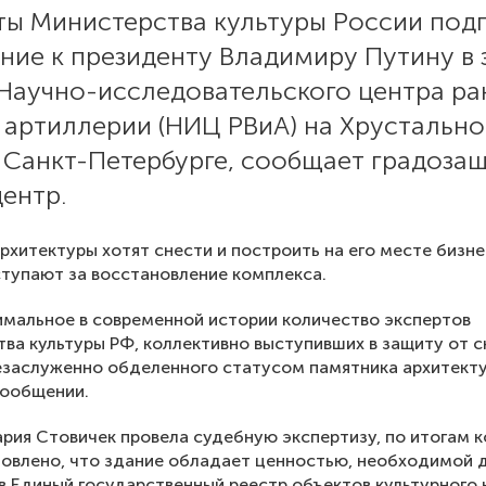
ты Министерства культуры России под
ние к президенту Владимиру Путину в
 Научно-исследовательского центра ра
 артиллерии (НИЦ РВиА) на Хрустальн
в Санкт-Петербурге, сообщает градоза
ентр.
рхитектуры хотят снести и построить на его месте бизне
тупают за восстановление комплекса.
мальное в современной истории количество экспертов
ва культуры РФ, коллективно выступивших в защиту от с
езаслуженно обделенного статусом памятника архитект
сообщении.
рия Стовичек провела судебную экспертизу, по итогам 
овлено, что здание обладает ценностью, необходимой 
в Единый государственный реестр объектов культурного