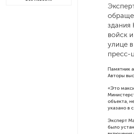
Экспер
обраще
В Петербурге осудили
похитителей подростка,
здания
требовавших за него выкуп
войск и
улице 
На петербургских АЗС сняли
большинство ограничений
пресс-ц
Памятник а
В Госдуме рассказали, что
ждет Европу при ядерной
Авторы выс
войне
«Это макси
Министерст
В «СТГТ» состоялся «День
объекта, н
семьи» — праздник,
указано в 
объединяющий поколения
Эксперт Ма
было устан
Проект строительства
включения 