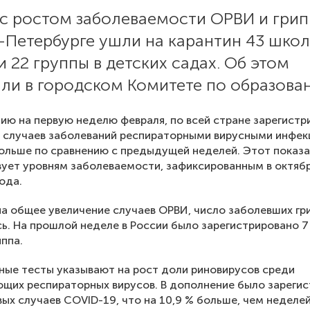
и с ростом заболеваемости ОРВИ и гри
-Петербурге ушли на карантин 43 шко
и 22 группы в детских садах. Об этом
ли в городском Комитете по образова
ию на первую неделю февраля, по всей стране зарегистр
 случаев заболеваний респираторными вирусными инфек
больше по сравнению с предыдущей неделей. Этот показ
ует уровням заболеваемости, зафиксированным в октяб
ода.
а общее увеличение случаев ОРВИ, число заболевших гр
ь. На прошлой неделе в России было зарегистрировано 7
иппа.
ые тесты указывают на рост доли риновирусов среди
щих респираторных вирусов. В дополнение было зареги
вых случаев COVID-19, что на 10,9 % больше, чем неделей