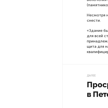
небоскреба «Лахта Центр 2»
(памятнико
в Петербурге одобрили
Несмотря н
снести.
Россия может столкнуться
с непрогнозируемыми ЧС
«Здание бы
для всей с
Качество дорог Петербурга
принадлежа
и Ленобласти оценили
щита для н
эксперты
квалифицир
ПМГФ в 2026 году не будет
ДАЛЕЕ
Стало известно о ритуальном
Прос
«железном правиле»
в администрации Петербурга
в Пет
В мурманских поликлиниках