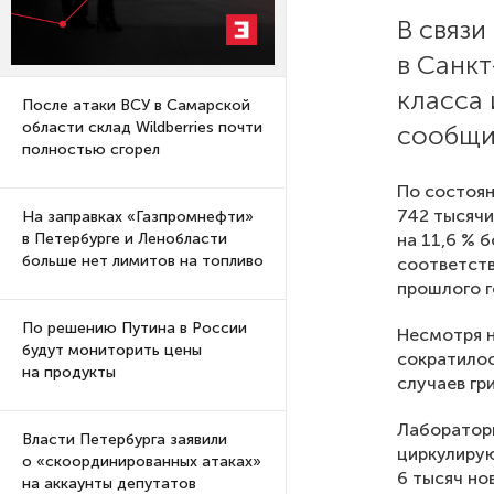
В связ
в Санкт
класса 
После атаки ВСУ в Самарской
области склад Wildberries почти
сообщи
полностью сгорел
По состоян
742 тысячи
На заправках «Газпромнефти»
на 11,6 % 
в Петербурге и Ленобласти
больше нет лимитов на топливо
соответств
прошлого г
По решению Путина в России
Несмотря н
будут мониторить цены
сократилос
на продукты
случаев гр
Лабораторн
Власти Петербурга заявили
циркулирую
о «скоординированных атаках»
6 тысяч но
на аккаунты депутатов