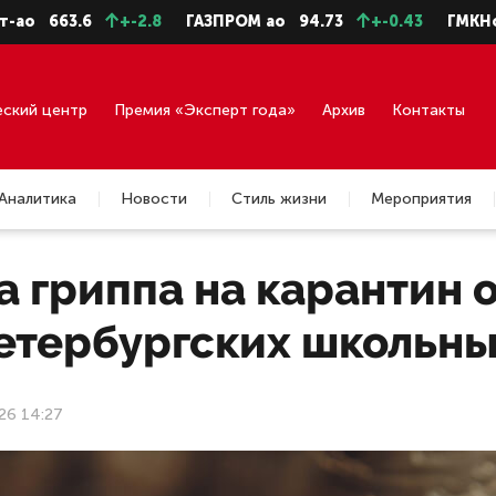
663.6
+-2.8
ГАЗПРОМ ао
94.73
+-0.43
ГМКНорНик
еский центр
Премия «Эксперт года»
Архив
Контакты
Аналитика
Новости
Стиль жизни
Мероприятия
а гриппа на карантин 
петербургских школьны
26 14:27