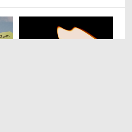
АНАЛИТИКА
,3 авг 16:19
«Пятая трудовая четверть»
в пожарном режиме
Если судить по количеству произошедших в июле
событий, то деловой сезон не закончился
и традиционная летняя передышка не наступила.