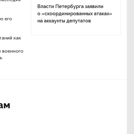
Власти Петербурга заявили
о «скоординированных атаках»
ю его
на аккаунты депутатов
таний как
е военного
ь
ам