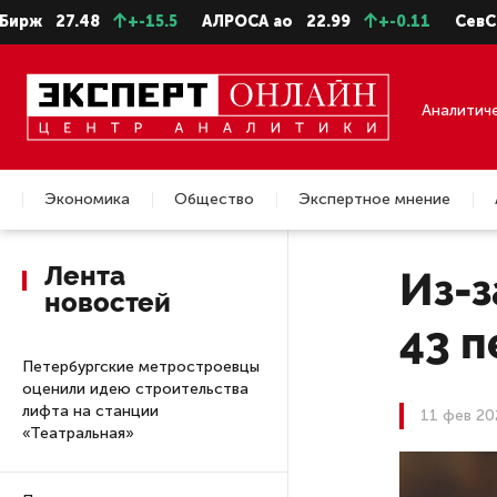
27.48
+-15.5
АЛРОСА ао
22.99
+-0.11
СевСт-ао
Аналитич
Экономика
Общество
Экспертное мнение
Недвижимость
Лента
Из-з
новостей
43 
Петербургские метростроевцы
оценили идею строительства
лифта на станции
11 фев 20
«Театральная»