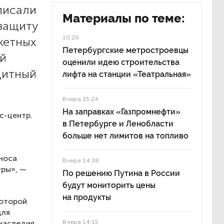
писали
Материалы по теме:
 защиту
10:20
кетных
Петербургские метростроевцы
ой
оценили идею строительства
щитный
лифта на станции «Театральная»
Вчера 15:24
На заправках «Газпромнефти»
с-центр.
в Петербурге и Ленобласти
больше нет лимитов на топливо
носа
Вчера 14:38
уры», —
По решению Путина в России
будут мониторить цены
на продукты
которой
для
 наследия
Вчера 14:15