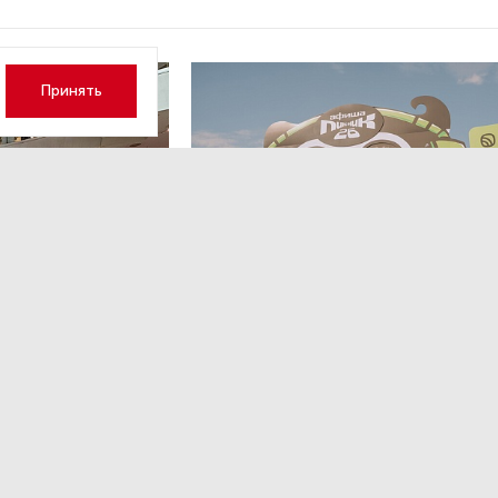
Принять
вг 16:41
МЕРОПРИЯТИЯ
,4 авг 14:35
к модератор
Успеть все на Пикнике Афиши
x Сбер в Санкт-Петербурге
нтров в условиях
Полный гид по всем активностям фестиваля.
ами.