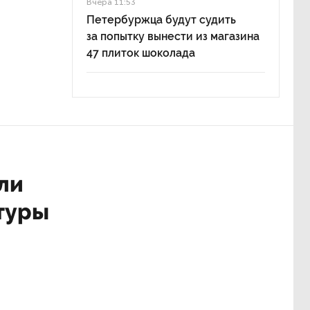
Вчера 11:53
Петербуржца будут судить
за попытку вынести из магазина
47 плиток шоколада
ли
туры