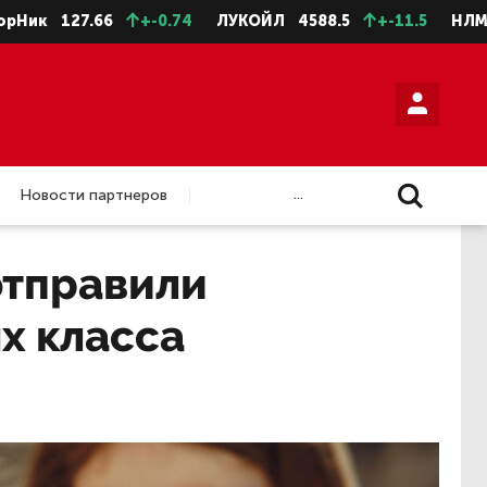
127.66
+-0.74
ЛУКОЙЛ
4588.5
+-11.5
НЛМК ао
...
Новости партнеров
отправили
х класса