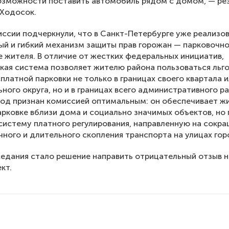
возможности поставить автомобиль рядом с домом, — р
 Ходосок.
ссии подчеркнули, что в Санкт-Петербурге уже реализо
й и гибкий механизм защиты прав горожан — парковочн
 жителя. В отличие от жестких федеральных инициатив,
кая система позволяет жителю района пользоваться льг
платной парковки не только в границах своего квартала 
ного округа, но и в границах всего административного ра
од признан комиссией оптимальным: он обеспечивает ж
арковке вблизи дома и социально значимых объектов, но
систему платного регулирования, направленную на сокр
ного и длительного скопления транспорта на улицах гор
едания стало решение направить отрицательный отзыв 
кт.