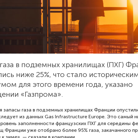
газа в подземных хранилищах (ПХГ) Ф
ись ниже 25%, что стало исторически
мом для этого времени года, указано
щении «Газпрома».
я запасы газа в подземных хранилищах Франции опустил
следует из данных Gas Infrastructure Europe. Это самый н
уровень заполненности французских ПХГ для середины фе
щ Франции уже отобрано более 95% газа, закачанного пр
 к зиме», — сказали в компании.