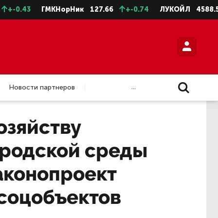
3
ГМКНорНик
127.66
+-0.74
ЛУКОЙЛ
4588.5
+-11
...
Новости партнеров
озяйству
ородской среды
аконопроект
 соцобъектов