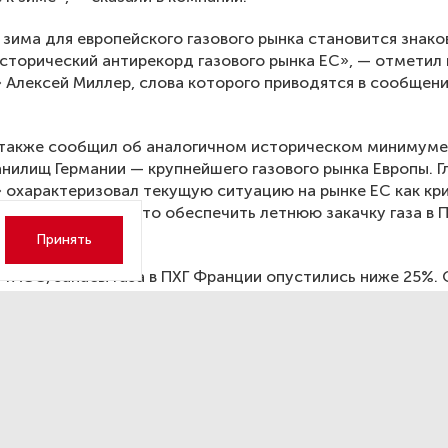
зима для европейского газового рынка становится знако
сторический антирекорд газового рынка ЕС», — отметил 
 Алексей Миллер, слова которого приводятся в сообщен
 также сообщил об аналогичном историческом минимуме
анилищ Германии — крупнейшего газового рынка Европы. Г
 охарактеризовал текущую ситуацию на рынке ЕС как кр
ю и подчеркнул, что обеспечить летнюю закачку газа в 
ь трудно.
Принять
ТАСС, запасы газа в ПХГ Франции опустились ниже 25%.
идеры по объему мощностей хранения газа также активн
накопленное топливо. ПХГ Германии наполнены всего на 
в — на 16,3%, Австрии — на 40,2%, Италии — на 51,4%.