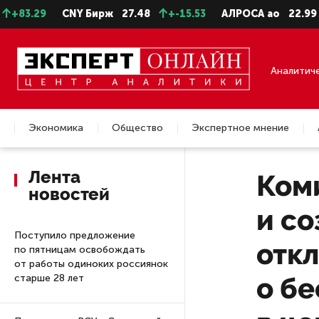
9
CNY Бирж
27.48
+-15.53
АЛРОСА ао
22.99
+-0.
Аналитич
Экономика
Общество
Экспертное мнение
Недвижимость
Лента
Коми
новостей
и с
Поступило предложение
отк
по пятницам освобождать
от работы одиноких россиянок
о бе
старше 28 лет