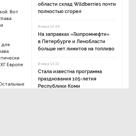
области склад Wildberries почти
полностью сгорел
вой. Вот
глава
ии
Вчера 15:24
На заправках «Газпромнефти»
в Петербурге и Ленобласти
 для
больше нет лимитов на топливо
лава
итически
ПХГ Европе
Вчера 13:22
Стала известна программа
празднования 105-летия
 Остальные
Республики Коми
о
24,4%,