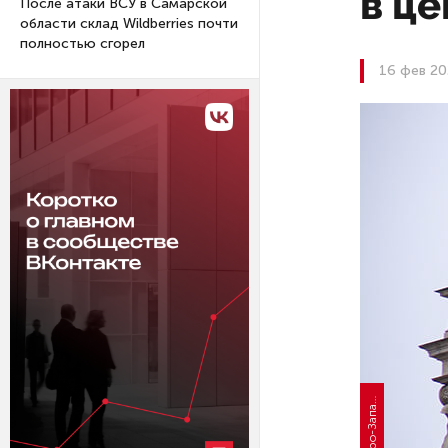
в це
После атаки ВСУ в Самарской
области склад Wildberries почти
полностью сгорел
16 фев 20
Ф
д
»