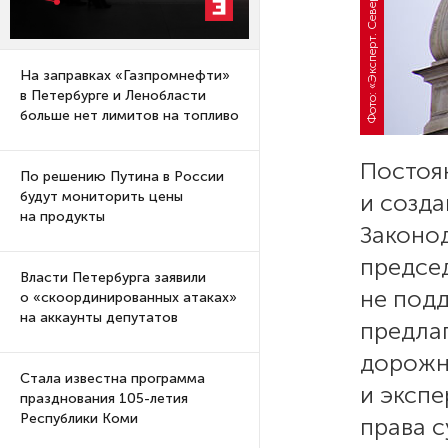
о
т
о
:
«
Э
к
с
п
е
р
т
.
С
е
в
е
р
о
-
З
а
п
а
На заправках «Газпромнефти»
в Петербурге и Ленобласти
больше нет лимитов на топливо
Постоя
По решению Путина в России
и созд
будут мониторить цены
на продукты
Законо
предсе
Власти Петербурга заявили
не под
о «скоординированных атаках»
на аккаунты депутатов
предла
дорожн
Стала известна программа
и экспе
празднования 105-летия
Республики Коми
права с