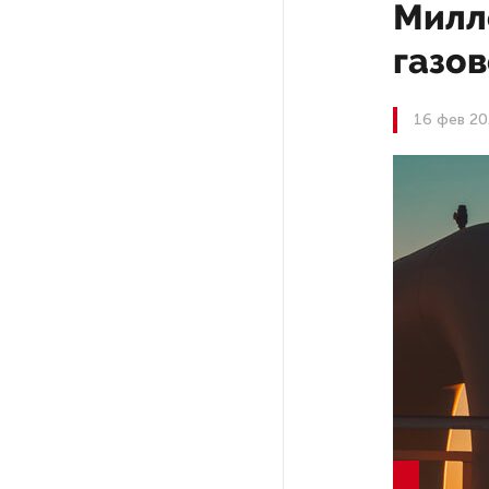
Милл
Качество дорог Петербурга
газо
и Ленобласти оценили
эксперты
16 фев 20
ПМГФ в 2026 году не будет
Стало известно о ритуальном
«железном правиле»
в администрации Петербурга
В мурманских поликлиниках
решили проблему очередей
к узким специалистам
Гостям и участникам «Окна
в Европу» покажут черновики