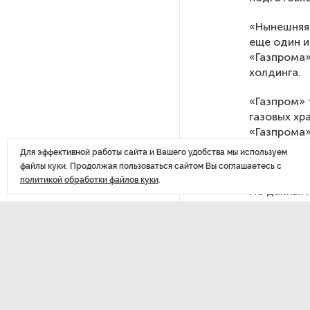
новый состав Общественной
«Нынешняя 
палаты
еще один и
«Газпрома»
В Калининграде заработали
холдинга.
консультации по поддержке
бизнеса для ветеранов СВО
«Газпром»
газовых хр
«Газпрома»
В Великом Новгороде
напряженну
обнаружили топор XV века
Для эффективной работы сайта и Вашего удобства мы используем
будет очен
и украшения
файлы куки. Продолжая пользоваться сайтом Вы соглашаетесь с
политикой обработки файлов куки
.
По данным 
страны — л
В Коми растет число лесных
расходуют 
пожаров
Нидерландо
В московском ресторане
произошел теракт, есть
погибшие
ДАЛЕЕ