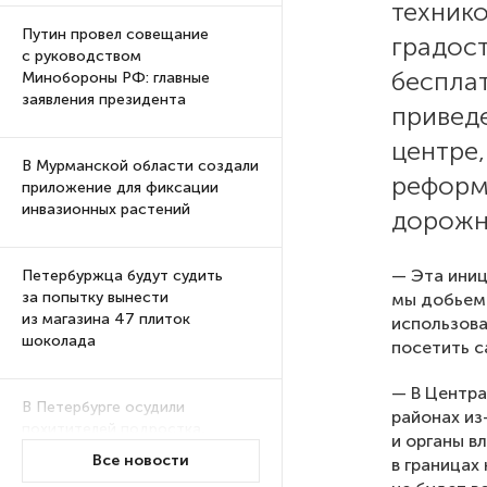
техник
Путин провел совещание
градос
с руководством
беспла
Минобороны РФ: главные
заявления президента
приведе
центре
В Мурманской области создали
реформ
приложение для фиксации
инвазионных растений
дорожн
— Эта иниц
Петербуржца будут судить
за попытку вынести
мы добьем
из магазина 47 плиток
использова
шоколада
посетить с
— В Центр
В Петербурге осудили
районах из
похитителей подростка,
и органы в
требовавших за него выкуп
Все новости
в границах