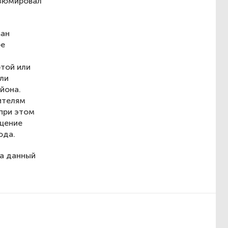
езюмировал
ван
ое
отой или
или
йона.
ителям
 при этом
ащение
ода.
на данный