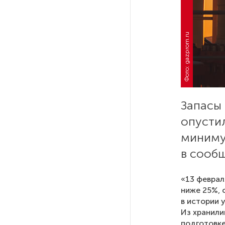
«Войны и мира»
Беглов не собирается покидать
Фото: gazprom.ru
Петербург после ухода с поста
губернатора
В России вступили в силу новые
правила ОСАГО
Запасы 
опустил
Эксперт: Финляндия ошиблась,
когда одобрила производство
миниму
дронов для Украины
в сооб
Беглов оценил разговоры
«13 феврал
о конкуренции Петербурга
ниже 25%, 
и Москвы
в истории 
Из хранили
подготовке
В Ленобласти сформировали