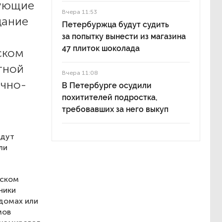
рующие
Вчера 11:53
дание
Петербуржца будут судить
за попытку вынести из магазина
47 плиток шоколада
ском
тной
Вчера 11:08
ично-
В Петербурге осудили
похитителей подростка,
требовавших за него выкуп
удут
ли
вском
ники
домах или
мов