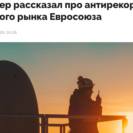
ер рассказал про антиреко
вого рынка Евросоюза
26 16:26