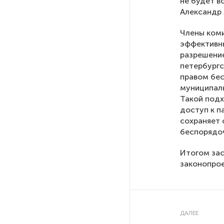
не будет 
Александр
На петербургских АЗС сняли
большинство ограничений
Члены коми
эффективны
разрешение
В Госдуме рассказали, что
ждет Европу при ядерной
петербургс
войне
правом бес
муниципаль
Такой подх
В «СТГТ» состоялся «День
доступ к п
семьи» — праздник,
сохраняет 
объединяющий поколения
беспорядоч
Итогом зас
Проект строительства
законопрое
небоскреба «Лахта Центр 2»
в Петербурге одобрили
Россия может столкнуться
ДАЛЕЕ
с непрогнозируемыми ЧС