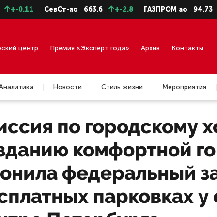
11
СевСт-ао
663.6
+-2.8
ГАЗПРОМ ао
94.73
+-0.4
еский центр
Премия «Эксперт года»
Архив
Контакты
Аналитика
Новости
Стиль жизни
Мероприятия
ссия по городскому х
озданию комфортной г
лонила федеральный з
сплатных парковках у