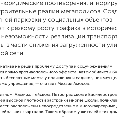
о-юридические противоречия, игнори
троительные реалии мегаполисов. Соз
тной парковки у социальных объектов
т к резкому росту трафика в историче
, невозможности реализации транспор
ы в части снижения загруженности ул
ой сети.
иатива не решит проблему доступа к соцучреждениям,
ся прямо противоположного эффекта. Автомобилисты б
ть бесплатные места у поликлиник и садиков, не имея це
амо учреждение, — считает Михаил Амосов.
альном, Адмиралтейском, Петроградском и Василеостро
-за высокой плотности застройки многие школы, поликли
ласти расположены непосредственно в многоквартирных 
 небольших кварталов. Таким образом у жителей этих до