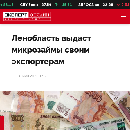
3.13
CNY Бирж
27.59
+-15.51
АЛРОСА ао
22.28
-0.31
Ленобласть выдаст
микрозаймы своим
экспортерам
6 июл 2020 13:26