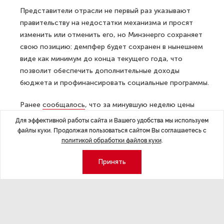
Представители отрасли не первый раз указывают
правительству на недостатки механизма и просят
изменить или отменить его, но Минэнерго сохраняет
свою позицию: демпфер будет сохранен в нынешнем
виде как минимум до конца текущего года, что
позволит обеспечить дополнительные доходы
бюджета и профинансировать социальные программы.
Ранее
сообщалось
, что за минувшую неделю цены
на бензин в России подскочили на 13 копеек.
Для эффективной работы сайта и Вашего удобства мы используем
файлы куки. Продолжая пользоваться сайтом Вы соглашаетесь с
ДАЛЕЕ
политикой обработки файлов куки
.
В понедельник в Петербурге
открываются музеи и фитнес-центры
Принять
Последние материалы