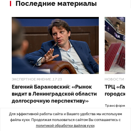
Последние материалы
ЭКСПЕРТНОЕ МНЕНИЕ
,17:23
НОВОСТИ ПА
Евгений Барановский: «Рынок
ТРЦ «Гал
видит в Ленинградской области
городско
долгосрочную перспективу»
Трансформация
конкуренции с
Интервью с вице-губернатором Ленинградской
Для эффективной работы сайта и Вашего удобства мы используем
области Евгением Барановским.
файлы куки. Продолжая пользоваться сайтом Вы соглашаетесь с
политикой обработки файлов куки
.