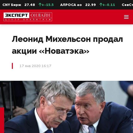
CNY Бирж
27.48
+-15.5
АЛРОСА ао
22.99
+-0.11
СевСт-
Леонид Михельсон продал
акции «Новатэка»
17 янв 2020 16:17