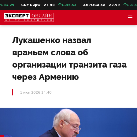
3.29
CNY Бирж
27.48
+-15.53
АЛРОСА ао
22.99
+-0.11
Лукашенко назвал
враньем слова об
организации транзита газа
через Армению
1 июн 2026 14:40