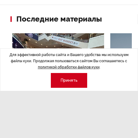
Последние материалы
Для эффективной работы сайта и Вашего удобства мы используем
файлы куки. Продолжая пользоваться сайтом Вы соглашаетесь с
политикой обработки файлов куки
.
Принять
НОВОСТИ ПАРТНЕРОВ
,4 авг 16:41
МЕРОПРИЯТИ
ТРЦ «Галерея» как модератор
Успеть вс
городской жизни
x Сбер в 
ле
Трансформация торговых центров в условиях
Полный гид по
конкуренции с маркетплейсами.