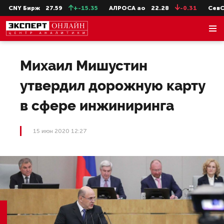
CNY Бирж
27.59
+-15.35
АЛРОСА ао
22.28
-0.31
СевСт-
Михаил Мишустин
утвердил дорожную карту
в сфере инжиниринга
15 июн 2020 12:27