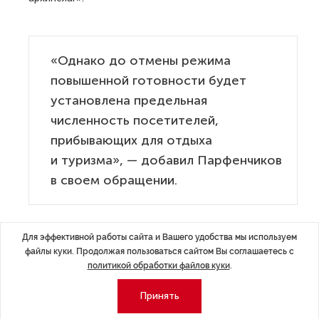
«Однако до отмены режима
повышенной готовности будет
установлена предельная
численность посетителей,
прибывающих для отдыха
и туризма», — добавил Парфенчиков
в своем обращении.
Органам местного самоуправления поручили
Для эффективной работы сайта и Вашего удобства мы используем
определить объекты розничной продажи продуктов,
файлы куки. Продолжая пользоваться сайтом Вы соглашаетесь с
политикой обработки файлов куки
.
товаров первой необходимости и сувениров, а также
установить время посещения этих торговых точек
Принять
организованными группами туристов.