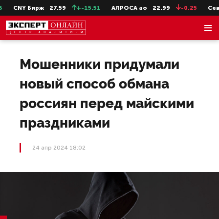
CNY Бирж
27.59
+-15.51
АЛРОСА ао
22.99
-0.25
СевС
Мошенники придумали
новый способ обмана
россиян перед майскими
праздниками
24 апр 2024 18:02