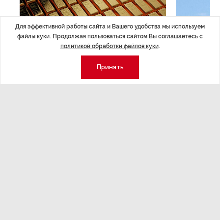
Для эффективной работы сайта и Вашего удобства мы используем
файлы куки. Продолжая пользоваться сайтом Вы соглашаетесь с
политикой обработки файлов куки
.
Принять
ЭКОНОМИКА
,Вчера 14:44
ОБЩЕСТВО
,В
Курс на растущую
Картина н
волатильность?
августа
ные
Министерство финансов РФ наращивает покупку
Рассказываем 
золота в резервы.
и мире, которы
августа — от т
строительства 