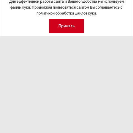
Для эффективной работы сайта и Вашего удобства мы используем
файлы куки. Продолжая пользоваться сайтом Вы соглашаетесь с
ЭКОНОМИКА
,14:44
ОБЩЕСТВО
,1
политикой обработки файлов куки
.
Курс на растущую
Картина н
волатильность?
августа
Принять
ные
Министерство финансов РФ наращивает покупку
Рассказываем 
золота в резервы.
и мире, которы
августа — от т
строительства 
Экономика
Стиль жизни
Общество
Мероприятия
Экспертное мнение
Новости партнеров
Аналитика
Недвижимость