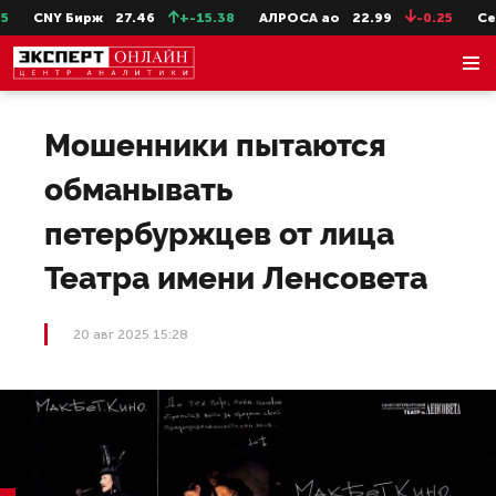
CNY Бирж
27.46
+-15.38
АЛРОСА ао
22.99
-0.25
СевС
Мошенники пытаются
обманывать
петербуржцев от лица
Театра имени Ленсовета
20 авг 2025 15:28