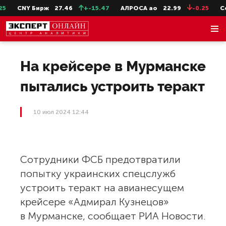
CNY Бирж
27.46
+-15.47
АЛРОСА ао
22.99
-0.25
Сев
На крейсере в Мурманске
пытались устроить теракт
10 июл 2024 12:44
Сотрудники ФСБ предотвратили
попытку украинских спецслужб
устроить теракт на авианесущем
крейсере «Адмирал Кузнецов»
в Мурманске, сообщает РИА Новости.