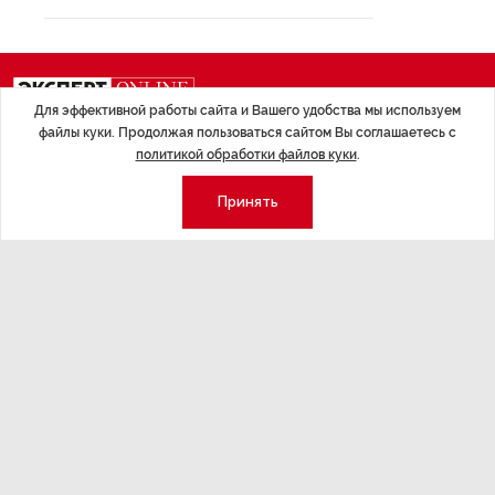
Для эффективной работы сайта и Вашего удобства мы используем
файлы куки. Продолжая пользоваться сайтом Вы соглашаетесь с
политикой обработки файлов куки
.
Экономика
Стиль жизни
Общество
Мероприятия
Принять
Экспертное мнение
Новости партнеров
Аналитика
Недвижимость
Премия «Эксперт года»
Эксперт 2 столицы
Аналитический центр
Москва
Архив
СПб
Сотрудничество
Эксперт регионы
Контакты
Эксперт ДФО
Свидетельство СМИ