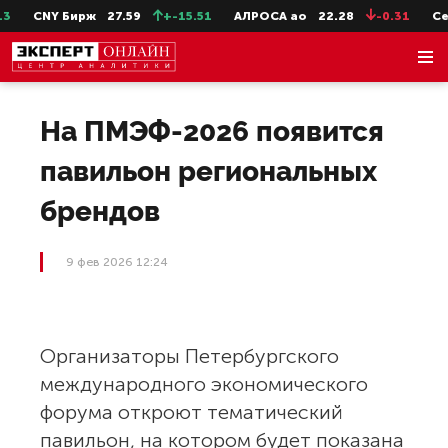
CNY Бирж
27.59
+-15.51
АЛРОСА ао
22.28
-0.31
СевС
На ПМЭФ-2026 появится
павильон региональных
брендов
9 фев 2026 12:24
Организаторы Петербургского
международного экономического
форума откроют тематический
павильон, на котором будет показана