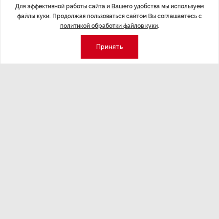
Для эффективной работы сайта и Вашего удобства мы используем
файлы куки. Продолжая пользоваться сайтом Вы соглашаетесь с
политикой обработки файлов куки
.
Принять
ЭКОНОМИКА
,Вчера 14:44
ОБЩЕСТВО
,В
Курс на растущую
Картина н
волатильность?
августа
ные
Министерство финансов РФ наращивает покупку
Рассказываем 
золота в резервы.
и мире, которы
августа — от т
строительства 