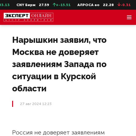
.13
CNY Бирж
27.59
+-15.51
АЛРОСА ао
22.28
-0.31
Нарышкин заявил, что
Москва не доверяет
заявлениям Запада по
ситуации в Курской
области
27 авг 2024 12:23
Россия не доверяет заявлениям