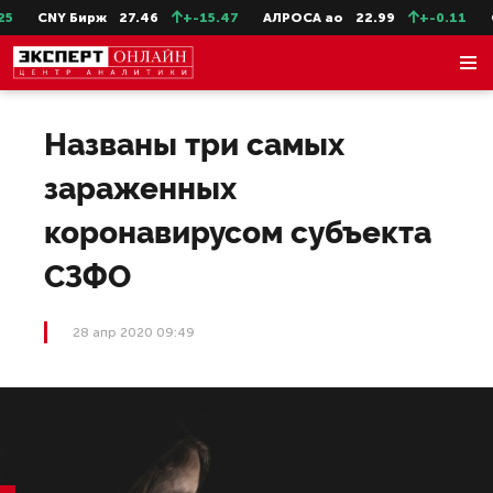
CNY Бирж
27.46
+-15.47
АЛРОСА ао
22.99
+-0.11
Се
Названы три самых
зараженных
коронавирусом субъекта
СЗФО
28 апр 2020 09:49