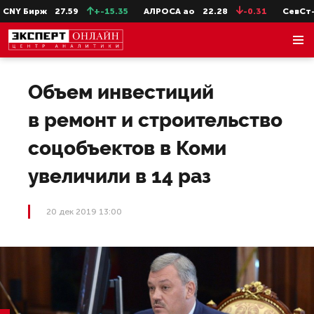
NY Бирж
27.59
+-15.35
АЛРОСА ао
22.28
-0.31
СевСт-а
Объем инвестиций
в ремонт и строительство
соцобъектов в Коми
увеличили в 14 раз
20 дек 2019 13:00