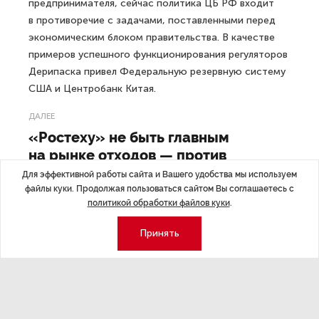
предпринимателя, сейчас политика ЦБ РФ входит
в противоречие с задачами, поставленными перед
экономическим блоком правительства. В качестве
примеров успешного функционирования регуляторов
Дерипаска привел Федеральную резервную систему
США и Центробанк Китая.
ДАЛЕЕ
«Ростеху» не быть главным
на рынке отходов — против
монополии выступило Минприроды
Для эффективной работы сайта и Вашего удобства мы используем
файлы куки. Продолжая пользоваться сайтом Вы соглашаетесь с
политикой обработки файлов куки
.
Принять
Последние материалы