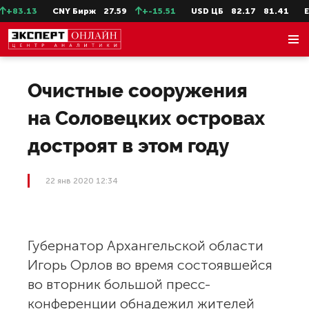
+83.13
CNY Бирж
27.59
+-15.51
USD ЦБ
82.17
81.41
EU
Очистные сооружения
на Соловецких островах
достроят в этом году
22 янв 2020 12:34
Губернатор Архангельской области
Игорь Орлов во время состоявшейся
во вторник большой пресс-
конференции обнадежил жителей