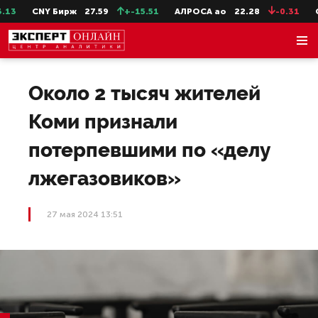
3
CNY Бирж
27.59
+-15.51
АЛРОСА ао
22.28
-0.31
Се
Около 2 тысяч жителей
Коми признали
потерпевшими по «делу
лжегазовиков»
27 мая 2024 13:51