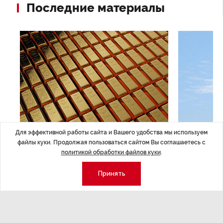
Последние материалы
Для эффективной работы сайта и Вашего удобства мы используем
ЭКОНОМИКА
,Вчера 14:44
ОБЩЕСТВО
,В
файлы куки. Продолжая пользоваться сайтом Вы соглашаетесь с
Курс на растущую
Картина н
политикой обработки файлов куки
.
волатильность?
августа
Принять
ные
Министерство финансов РФ наращивает покупку
Рассказываем 
золота в резервы.
и мире, которы
августа — от т
строительства 