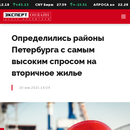
.18
+83.13
CNY Бирж
27.59
+-15.51
АЛРОСА ао
22.28
Определились районы
Петербурга с самым
высоким спросом на
вторичное жилье
20 янв 2021 14:04