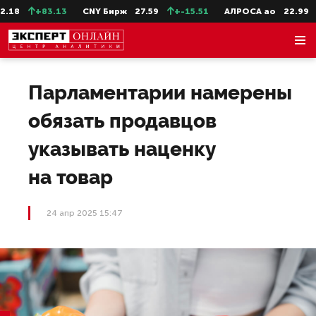
18
+83.13
CNY Бирж
27.59
+-15.51
АЛРОСА ао
22.99
Парламентарии намерены
обязать продавцов
указывать наценку
на товар
24 апр 2025 15:47