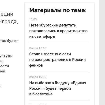
Материалы по теме:
веции
15:05
нград»,
Петербургские депутаты
пожаловались в правительство
на светофоры
 так будет
Вчера 17:18
Стало известно о сети
руктуры
по распространению в России
ны
фейков
ности
шей
Вчера 15:51
На выборах в Госдуму «Единая
е
Россия» будет первой
в бюллетене