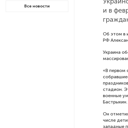
Украинс
Все новости
и в фев
На выборах в Госдуму «Единая
граждан
Россия» будет первой
в бюллетене
Об этом в 
РФ Алексан
В Петербурге на торги
выставили «Вечера на хуторе
Украина об
близ Диканьки»
массирован
«В первом 
До конца года в Мурманской
собравшиес
области установят системы
праздников
для борьбы с обледенением
на энергосетях
стадион. Э
военные ум
Бастрыкин.
Экс-полицейского
подозревают в убийстве
Он отметил
знакомого в Петербурге 2 года
числе дети
назад
западные п