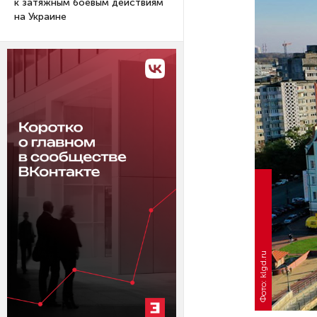
к затяжным боевым действиям
на Украине
Фото: klgd.ru