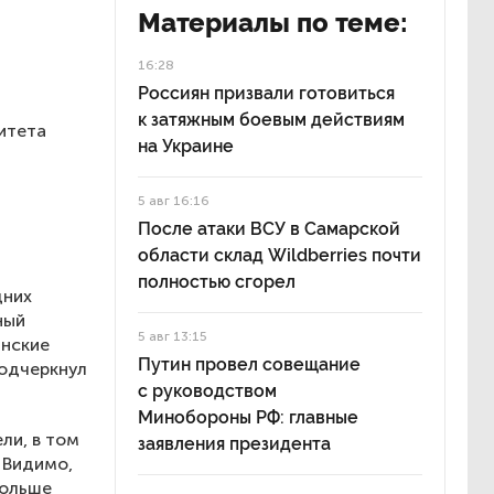
Материалы по теме:
16:28
Россиян призвали готовиться
к затяжным боевым действиям
итета
на Украине
5 авг 16:16
После атаки ВСУ в Самарской
области склад Wildberries почти
полностью сгорел
дних
ный
5 авг 13:15
инские
Путин провел совещание
одчеркнул
с руководством
Минобороны РФ: главные
ли, в том
заявления президента
 Видимо,
больше