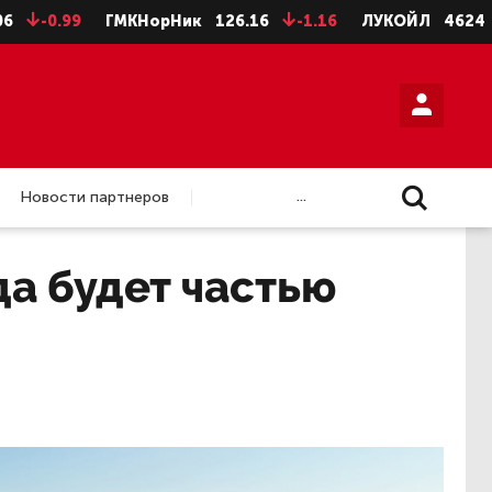
0.99
ГМКНорНик
126.16
-1.16
ЛУКОЙЛ
4624
-8
...
Новости партнеров
да будет частью