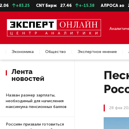
+83.25
CNY Бирж
27.46
+-15.38
АЛРОСА ао
22.99
Аналитич
Экономика
Общество
Экспертное мнение
Недвижимость
Лента
Песк
новостей
Рос
Назван размер зарплаты,
необходимый для начисления
максимума пенсионных баллов
28 фев 20
Россиян призвали готовиться