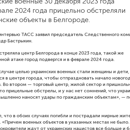
кие военные 30 декабря 2023 года
рале 2024 года прицельно обстреляли
ские объекты в Белгороде.
интервью ТАСС заявил председатель Следственного ком
др Бастрыкин.
стреляла центр Белгорода в конце 2023 года, такой же
ной атаке город подвергся и в феврале 2024 года.
случае целью украинских военных стали женщины и дети,
я в центре города, чтобы отпраздновать начало нового
. Во втором — торговый центр, жилой сектор и пришколь
то прицельные обстрелы, и у нас нет сомнений, что укра
ышленно наносят удары по гражданским объектам», — п
, что в обоих случаях погибли и пострадали мирные жите
. «Причем военных объектов в указанных местах не было.
окровители ждут от украинских нацистов все больше и 