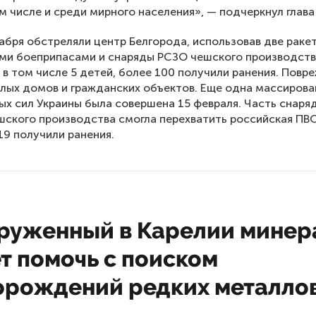
ом числе и среди мирного населения», — подчеркнул глава
абря обстреляли центр Белгорода, использовав две раке
ми боеприпасами и снаряды РСЗО чешского производств
, в том числе 5 детей, более 100 получили ранения. Пов
лых домов и гражданских объектов. Еще одна массирова
х сил Украины была совершена 15 февраля. Часть снаря
шского производства смогла перехватить российская ПВО
 19 получили ранения.
руженный в Карелии минер
т помочь с поиском
орождений редких металло