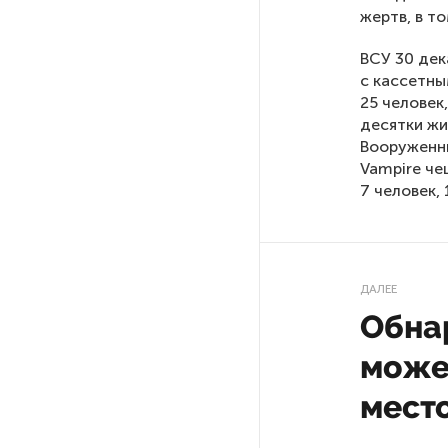
жертв, в т
РГПУ им. А. И. Герцена начнет
ВСУ 30 дек
новые образовательные
с кассетны
проекты с китайскими вузами
25 человек
десятки жи
Вооруженны
В Петербурге поймали
молодого администратора
Vampire че
колл-центра мошенников
7 человек,
Петербургские метростроевцы
оценили идею строительства
лифта на станции
ДАЛЕЕ
«Театральная»
Обна
може
Поступило предложение
по пятницам освобождать
мест
от работы одиноких россиянок
старше 28 лет