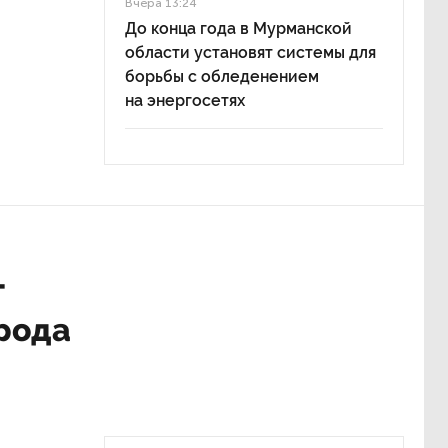
Вчера 13:24
До конца года в Мурманской
области установят системы для
борьбы с обледенением
на энергосетях
т
рода