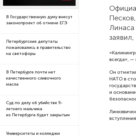
Официа
Песков
В Государственную думу внесут
законопроект об отмене ЕГЭ
Линаса
заявил,
Петербургские депутаты
пожаловались в правительство
«Калинингр
на светофоры
всегда», —
Он отметил
В Петербурге почти нет
качественного сливочного
НАТО в сто
масла
государств
и основани
безопаснос
Суд по делу об убийстве 9-
летнего мальчика
Линкявичюс
из Петербурга будет закрытым
вступления
Университеты и колледжи