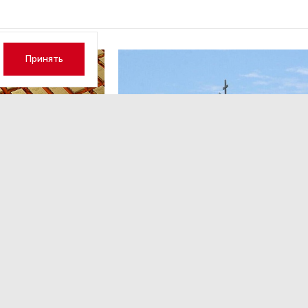
Принять
ОБЩЕСТВО
,13:17
 волатильность?
Картина недели: 31 июля — 7
августа
 наращивает покупку
Рассказываем о главных событиях в России и 
которые произошли с 31 июля по 7 августа — о
теракта в Москве до одобрения строительств