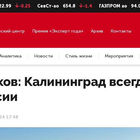
-0.25
СевСт-ао
654.8
-1.4
ГАЗПРОМ ао
94.06
-
еский центр
Премия «Эксперт года»
Архив
Контакты
Аналитика
Новости
Стиль жизни
Мероприятия
ов: Калининград всег
сии
24 17:48