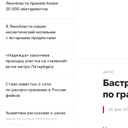
Ленобласти приняли более
20 000 абитуриентов
В Ленобласти нашли
неолитический могильник
с янтарными предметами
«Надежда» закончила
проходку участка на «зеленой»
ветке метро Петербурга
ДАЛЕЕ
Баст
Стало известно о сети
по распространению в России
по г
фейков
28 фев 20
Аналитики рассказали о ценах
июля на новые легковушки
в России