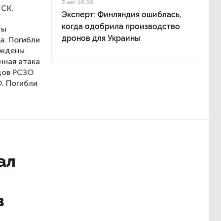
3 авг 16:56
 СК.
Эксперт: Финляндия ошиблась,
когда одобрила производство
ты
дронов для Украины
а. Погибли
реждены
нная атака
дов РСЗО
. Погибли
ал
в