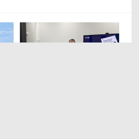
МЕРОПРИЯТИЯ
,13:12
ЭРА осознанных решений
в Лектории BITOBE
мире,
Для эффективного лидерства необходимы точные
т
и практичные данные о сильных сторонах,
а
ограничениях, мотивации и поведенческих рисках.