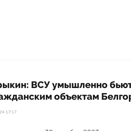
рыкин: ВСУ умышленно бью
ражданским объектам Белго
24 17:17