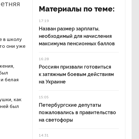
летняя
Материалы по теме:
17:19
Назван размер зарплаты,
необходимый для начисления
е в школу
максимума пенсионных баллов
то они уже
16:28
жения,
Россиян призвали готовиться
 был
к затяжным боевым действиям
 и белая
на Украине
15:05
ушки, как
Петербургские депутаты
 ней был
пожаловались в правительство
на светофоры
14:31