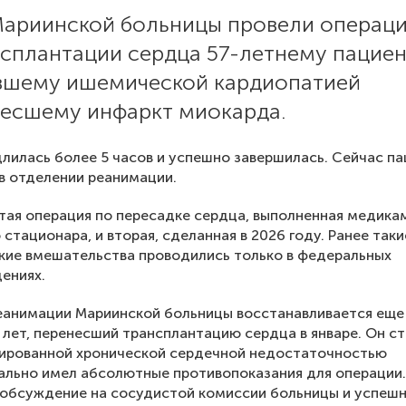
Мариинской больницы провели операц
нсплантации сердца 57-летнему пациен
вшему ишемической кардиопатией
несшему инфаркт миокарда.
лилась более 5 часов и успешно завершилась. Сейчас п
в отделении реанимации.
тая операция по пересадке сердца, выполненная медика
 стационара, и вторая, сделанная в 2026 году. Ранее так
кие вмешательства проводились только в федеральных
ениях.
еанимации Мариинской больницы восстанавливается еще
 лет, перенесший трансплантацию сердца в январе. Он с
ированной хронической сердечной недостаточностью
ально имел абсолютные противопоказания для операции
 обсуждение на сосудистой комиссии больницы и успеш