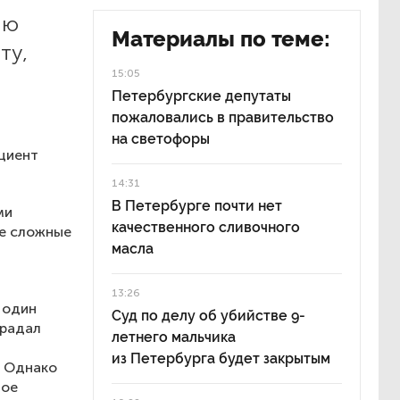
ию
Материалы по теме:
ту,
15:05
Петербургские депутаты
пожаловались в правительство
на светофоры
ациент
14:31
В Петербурге почти нет
ми
качественного сливочного
ие сложные
масла
13:26
 один
Суд по делу об убийстве 9-
традал
летнего мальчика
из Петербурга будет закрытым
. Однако
ное