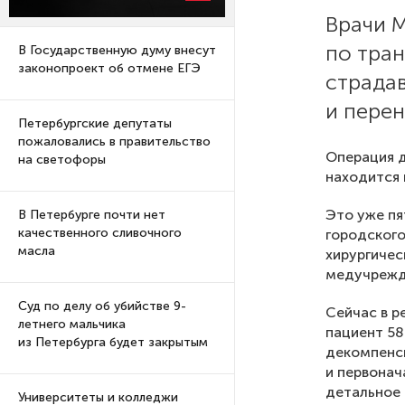
Врачи 
по тра
В Государственную думу внесут
законопроект об отмене ЕГЭ
страда
и пере
Петербургские депутаты
пожаловались в правительство
Операция д
на светофоры
находится 
Это уже пя
В Петербурге почти нет
качественного сливочного
городского
масла
хирургичес
медучрежд
Суд по делу об убийстве 9-
Сейчас в р
летнего мальчика
пациент 58
из Петербурга будет закрытым
декомпенс
и первонач
детальное
Университеты и колледжи