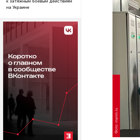
к затяжным боевым действиям
на Украине
Фото: mariin.ru