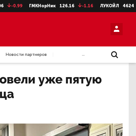
.99
ГМКНорНик
126.16
-1.16
ЛУКОЙЛ
4624
-8
...
Новости партнеров
овели уже пятую
ца