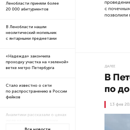
проведение
Ленобласти приняли более
с почечным
20 000 абитуриентов
позволили 
В Ленобласти нашли
неолитический могильник
с янтарными предметами
«Надежда» закончила
проходку участка на «зеленой»
ДАЛЕЕ
ветке метро Петербурга
В Пе
Стало известно о сети
по до
по распространению в России
фейков
13 фев 20
Аналитики рассказали о ценах
июля на новые легковушки
в России
Все новости