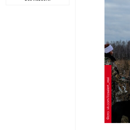
На выборах в Госдуму «Единая
Россия» будет первой
в бюллетене
В Петербурге на торги
выставили «Вечера на хуторе
близ Диканьки»
До конца года в Мурманской
области установят системы
Фото: vk.com/lizaalert_real
для борьбы с обледенением
на энергосетях
Экс-полицейского
подозревают в убийстве
знакомого в Петербурге 2 года
назад