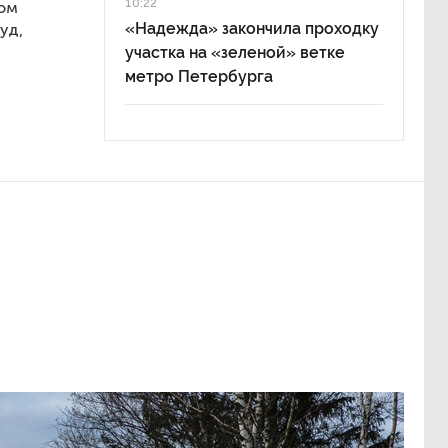
10:22
дом
«Надежда» закончила проходку
уд,
участка на «зеленой» ветке
метро Петербурга