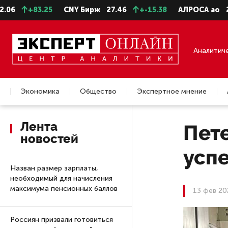
+83.25
CNY Бирж
27.46
+-15.38
АЛРОСА ао
22.99
Аналитич
Экономика
Общество
Экспертное мнение
Недвижимость
Лента
Пет
новостей
усп
Назван размер зарплаты,
необходимый для начисления
максимума пенсионных баллов
13 фев 20
Россиян призвали готовиться