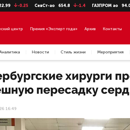
-0.25
СевСт-ао
654.8
-1.4
ГАЗПРОМ ао
94.06
-0
еский центр
Премия «Эксперт года»
Архив
Контакты
Аналитика
Новости
Стиль жизни
Мероприятия
ербургские хирурги пр
ешную пересадку серд
26 16:49