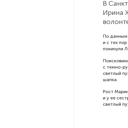
В Санкт
Ирина 
РГПУ им. А. И. Герцена начнет
новые образовательные
волонт
проекты с китайскими вузами
По данным 
В Петербурге поймали
и с тех по
молодого администратора
покинули Л
колл-центра мошенников
Поисковики
с темно-ру
Петербургские метростроевцы
светлый пу
оценили идею строительства
шапка.
лифта на станции
«Театральная»
Рост Марин
и у ее сес
светлый пу
Поступило предложение
по пятницам освобождать
от работы одиноких россиянок
старше 28 лет