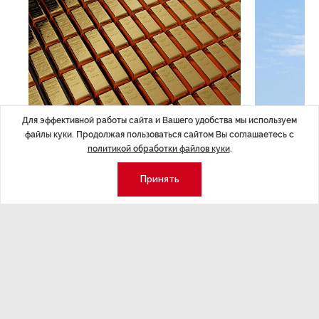
ЭКОНОМИКА
,14:44
ОБЩЕСТВО
,1
Для эффективной работы сайта и Вашего удобства мы используем
Курс на растущую
Картина н
файлы куки. Продолжая пользоваться сайтом Вы соглашаетесь с
политикой обработки файлов куки
.
волатильность?
августа
Принять
ные
Министерство финансов РФ наращивает покупку
Рассказываем 
золота в резервы.
и мире, которы
августа — от т
строительства 