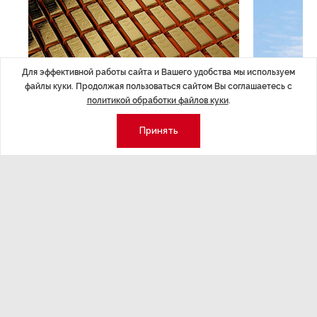
Для эффективной работы сайта и Вашего удобства мы используем
файлы куки. Продолжая пользоваться сайтом Вы соглашаетесь с
политикой обработки файлов куки
.
ЭКОНОМИКА
,7 авг 14:44
ОБЩЕСТВО
,7
Принять
Курс на растущую
Картина н
волатильность?
августа
ные
Министерство финансов РФ наращивает покупку
Рассказываем 
золота в резервы.
и мире, которы
августа — от т
строительства 