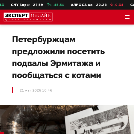
CNY Бирж
27.59
+-15.51
АЛРОСА ао
22.28
-0.31
СевС
Петербуржцам
предложили посетить
подвалы Эрмитажа и
пообщаться с котами
21 мая 2026 10:46